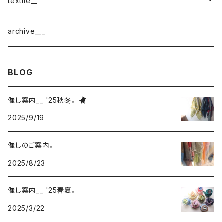
cotton
textile__
border
cotton × wool
織物
archive___
block
border
ガーゼ
BLOG
220-120
block
チェック
催し案内__ '25秋冬。
220-60
220-120
ストライプ
2025/9/19
160-60
220-60
ボーダー
催しのご案内。
2025/8/23
120-60
無地
催し案内__ '25春夏。
2025/3/22