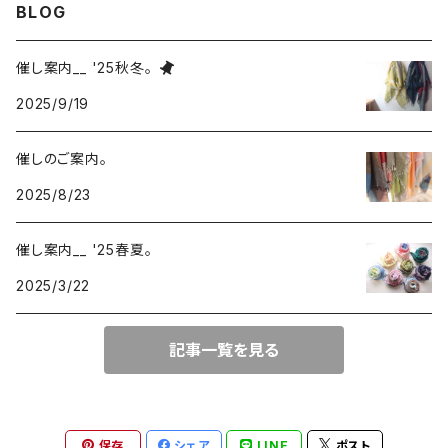
BLOG
220-120
block
チェック
催し案内__ '25秋冬。
220-60
220-120
ストライプ
2025/9/19
160-60
220-60
ボーダー
催しのご案内。
2025/8/23
120-60
無地
催し案内__ '25春夏。
2025/3/22
記事一覧を見る
保存
シェア
LINE
ポスト