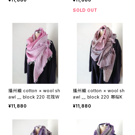
SOLD OUT
播州織 cotton × wool sh
播州織 cotton × wool sh
awl __ block 220 花筏W
awl __ block 220 寒桜K
¥11,880
¥11,880