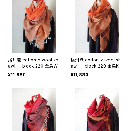
播州織 cotton × wool sh
播州織 cotton × wool sh
awl __ block 220 金烏W
awl __ block 220 金烏K
¥11,880
¥11,880