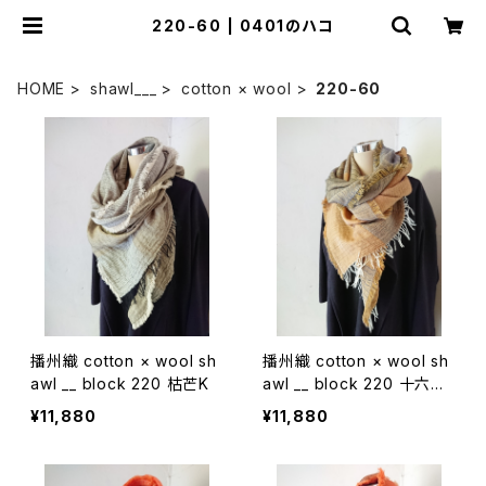
220-60 | 0401のハコ
HOME
shawl___
cotton × wool
220-60
播州織 cotton × wool sh
播州織 cotton × wool sh
awl __ block 220 枯芒K
awl __ block 220 十六夜
W
¥11,880
¥11,880