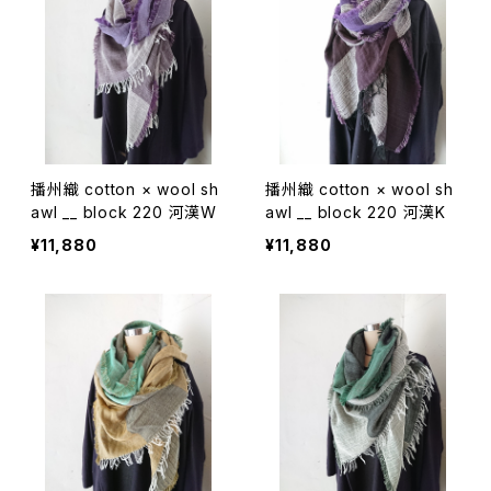
播州織 cotton × wool sh
播州織 cotton × wool sh
awl __ block 220 河漢W
awl __ block 220 河漢K
¥11,880
¥11,880