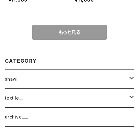
もっと見る
CATEGORY
shawl___
cotton
textile__
border
cotton × wool
織物
archive___
block
border
ガーゼ