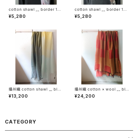
cotton shawl __ border 160
cotton shawl __ border 160
桜雨w
春泥w
¥5,280
¥5,280
播州織 cotton shawl __ bloc
播州織 cotton × wool __ blo
k 220-120 月鏡KW
ck 220-120 鬼灯GK
¥13,200
¥24,200
CATEGORY