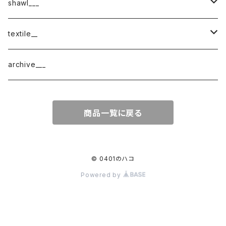
shawl___
cotton
textile__
border
cotton × wool
織物
archive___
block
border
ガーゼ
商品一覧に戻る
220-120
block
チェック
220-60
220-120
ストライプ
© 0401のハコ
Powered by
160-60
220-60
ボーダー
120-60
無地