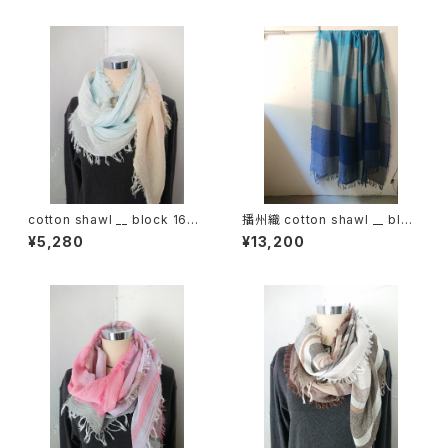
cotton shawl __ block 160
播州織 cotton shawl __ bloc
朝朗w
k 220-120 深海GK
¥5,280
¥13,200