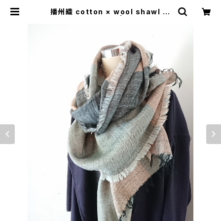
播州織 cotton × wool shawl __
block 220 尾花K | 0401のハコ