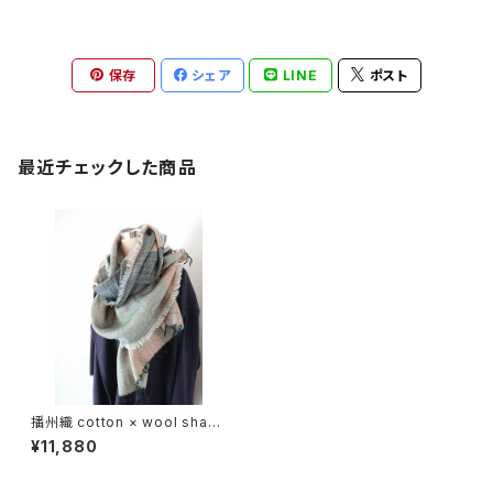
保存
シェア
LINE
ポスト
最近チェックした商品
播州織 cotton × wool shawl
__ block 220 尾花K
¥11,880