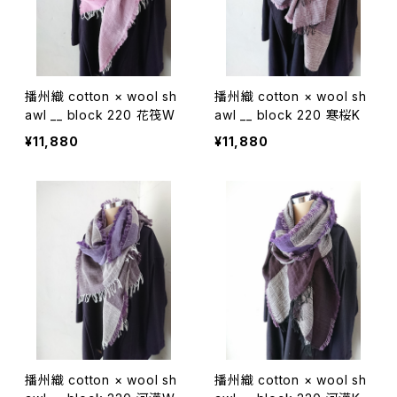
播州織 cotton × wool sh
播州織 cotton × wool sh
awl __ block 220 花筏W
awl __ block 220 寒桜K
¥11,880
¥11,880
播州織 cotton × wool sh
播州織 cotton × wool sh