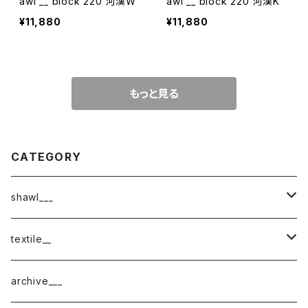
awl __ block 220 河漢W
awl __ block 220 河漢K
¥11,880
¥11,880
もっと見る
CATEGORY
shawl___
cotton
textile__
border
cotton × wool
織物
archive___