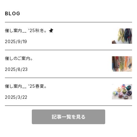
block
border
ガーゼ
BLOG
220-120
block
チェック
催し案内__ '25秋冬。
220-60
220-120
ストライプ
2025/9/19
160-60
220-60
ボーダー
催しのご案内。
2025/8/23
120-60
無地
催し案内__ '25春夏。
2025/3/22
記事一覧を見る