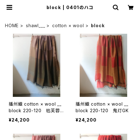
block | 0401のハコ
HOME
shawl___
cotton × wool
block
播州織 cotton × wool __
播州織 cotton × wool __
block 220-120 枯芙蓉G
block 220-120 鬼灯GK
K
¥24,200
¥24,200