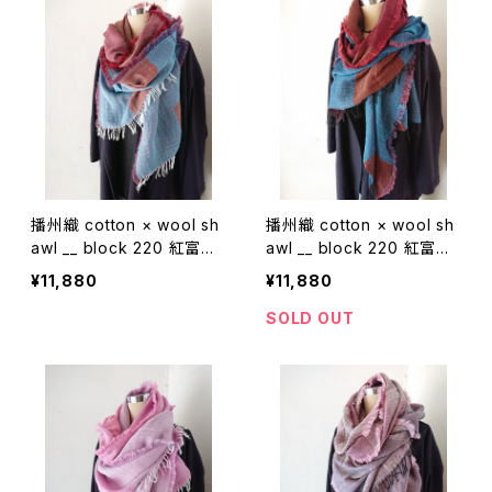
播州織 cotton × wool sh
播州織 cotton × wool sh
awl __ block 220 紅富士
awl __ block 220 紅富士
W
K
¥11,880
¥11,880
SOLD OUT