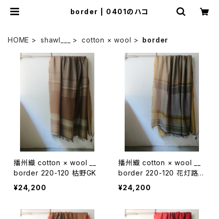
border | 0401のハコ
HOME
shawl___
cotton × wool
border
播州織 cotton × wool __
播州織 cotton × wool __
border 220-120 枯野GK
border 220-120 花灯路G
K
¥24,200
¥24,200