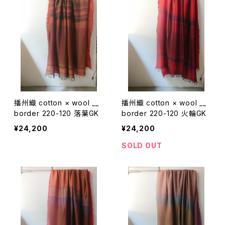
播州織 cotton × wool __
播州織 cotton × wool __
border 220-120 落葉GK
border 220-120 火輪GK
¥24,200
¥24,200
SOLD OUT