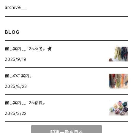
border
cotton × wool
織物
archive___
block
border
ガーゼ
BLOG
220-120
block
チェック
催し案内__ '25秋冬。
220-60
220-120
ストライプ
2025/9/19
160-60
220-60
ボーダー
催しのご案内。
2025/8/23
120-60
無地
催し案内__ '25春夏。
2025/3/22
記事一覧を見る