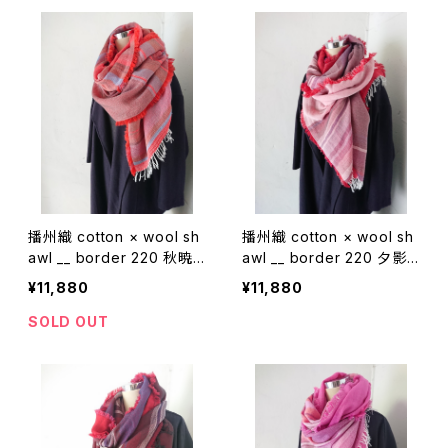
播州織 cotton × wool sh
播州織 cotton × wool sh
awl __ border 220 秋暁
awl __ border 220 夕影
W
W
¥11,880
¥11,880
SOLD OUT