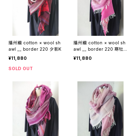
播州織 cotton × wool sh
播州織 cotton × wool sh
awl __ border 220 夕影K
awl __ border 220 寒牡
丹W
¥11,880
¥11,880
SOLD OUT