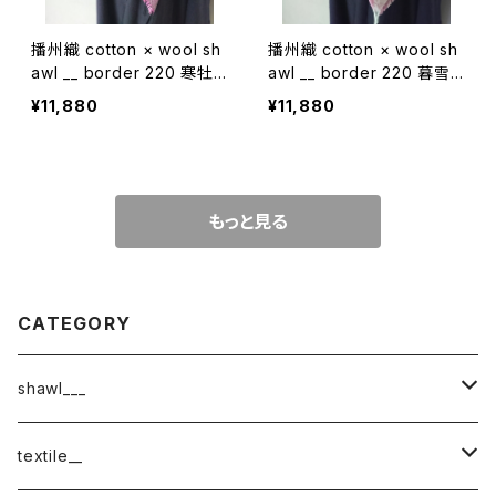
播州織 cotton × wool sh
播州織 cotton × wool sh
awl __ border 220 寒牡
awl __ border 220 暮雪
丹K
W
¥11,880
¥11,880
もっと見る
CATEGORY
shawl___
cotton
textile__