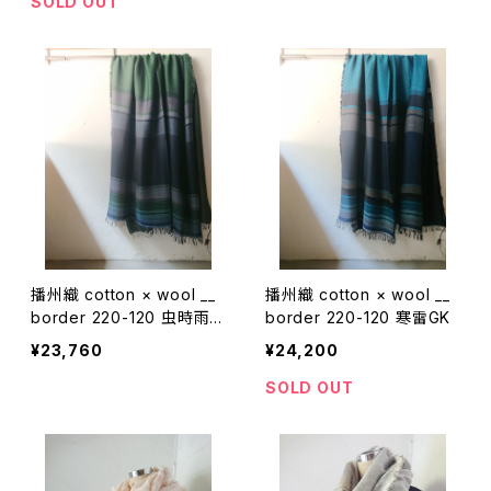
SOLD OUT
播州織 cotton × wool __
播州織 cotton × wool __
border 220-120 虫時雨G
border 220-120 寒雷GK
K
¥23,760
¥24,200
SOLD OUT