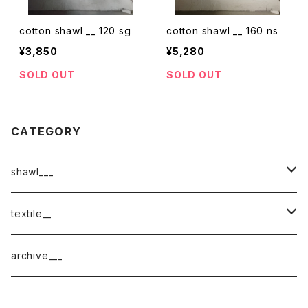
cotton shawl __ 120 sg
cotton shawl __ 160 ns
¥3,850
¥5,280
SOLD OUT
SOLD OUT
CATEGORY
shawl___
cotton
textile__
border
cotton × wool
織物
archive___
block
border
ガーゼ