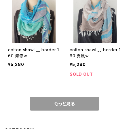
cotton shawl __ border 1
cotton shawl __ border 1
60 海嶺w
60 真風w
¥5,280
¥5,280
SOLD OUT
もっと見る