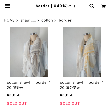
border | 0401のハコ
HOME
shawl___
cotton
border
cotton shawl __ border 1
cotton shawl __ border 1
20 鳴砂w
20 蒲公英w
¥3,850
¥3,850
SOLD OUT
SOLD OUT