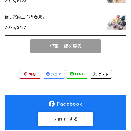
2025/8/23
120-60
無地
催し案内__ '25春夏。
2025/3/22
記事一覧を見る
保存
シェア
LINE
ポスト
Facebook
フォローする