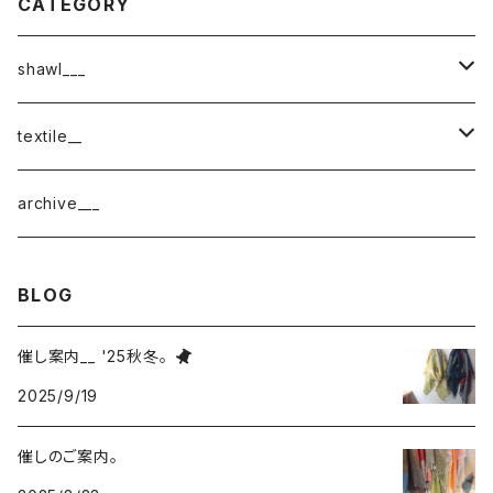
CATEGORY
shawl___
cotton
textile__
border
cotton × wool
織物
archive___
block
border
ガーゼ
BLOG
220-120
block
チェック
催し案内__ '25秋冬。
220-60
220-120
ストライプ
2025/9/19
160-60
220-60
ボーダー
催しのご案内。