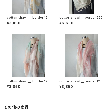
cotton shawl __ border 120
cotton shawl __ border 220
蒲公英w
¥3,850
¥6,600
cotton shawl __ border 120
cotton shawl __ border 120
春麗w
桜花w
¥3,850
¥3,850
その他の商品