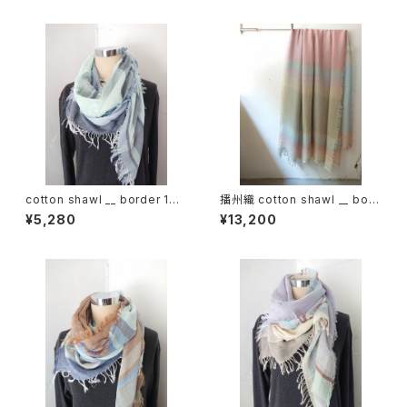
cotton shawl __ border 160
播州織 cotton shawl __ bord
白波w
er220-120 薄霞BG
¥5,280
¥13,200