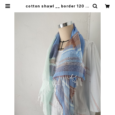
cotton shawl __ border 120 慈
雨w | 0401のハコ