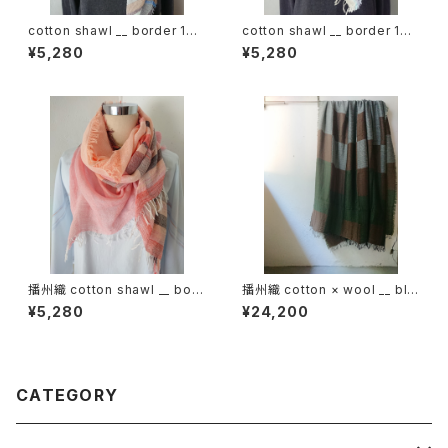
cotton shawl __ border 160
cotton shawl __ border 160
慈雨w
甘雨w
¥5,280
¥5,280
播州織 cotton shawl __ bord
播州織 cotton × wool __ blo
er 160 夕映w
ck 220-120 狭霧GK
¥5,280
¥24,200
CATEGORY