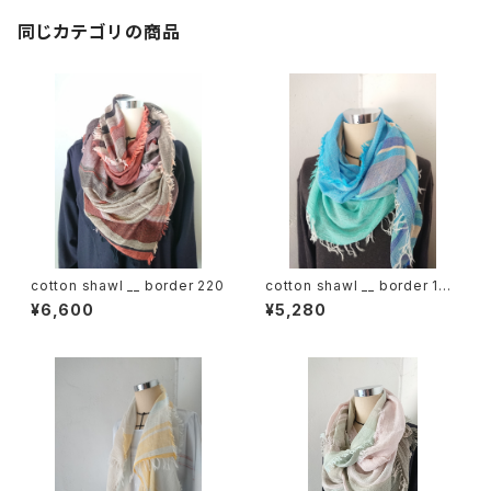
同じカテゴリの商品
cotton shawl __ border 220
cotton shawl __ border 160
海嶺w
¥6,600
¥5,280