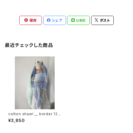
保存
シェア
LINE
ポスト
最近チェックした商品
cotton shawl __ border 120
慈雨w
¥3,850