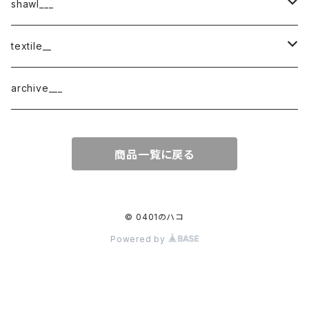
shawl___
cotton
textile__
border
cotton × wool
織物
archive___
block
border
ガーゼ
商品一覧に戻る
220-120
block
チェック
220-60
220-120
ストライプ
© 0401のハコ
Powered by
160-60
220-60
ボーダー
120-60
無地