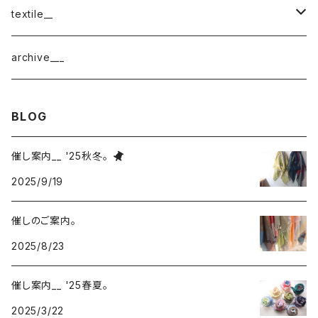
cotton
textile__
border
cotton × wool
織物
archive___
block
border
ガーゼ
BLOG
220-120
block
チェック
催し案内__ '25秋冬。
220-60
220-120
ストライプ
2025/9/19
160-60
220-60
ボーダー
催しのご案内。
2025/8/23
120-60
無地
催し案内__ '25春夏。
2025/3/22