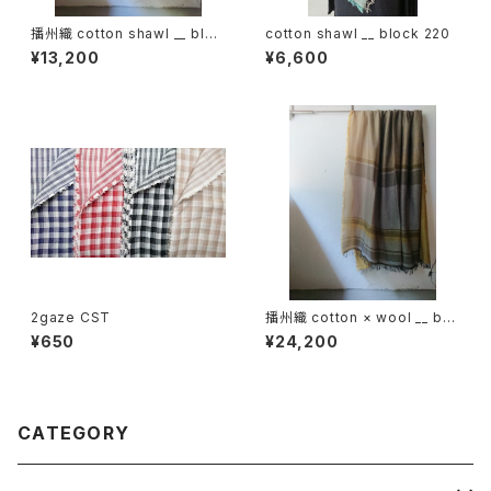
播州織 cotton shawl __ bloc
cotton shawl __ block 220
k 220-120 秋水GK
¥13,200
¥6,600
2gaze CST
播州織 cotton × wool __ bor
der 220-120 花灯路GK
¥650
¥24,200
CATEGORY