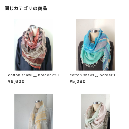
同じカテゴリの商品
cotton shawl __ border 220
cotton shawl __ border 160
海嶺w
¥6,600
¥5,280