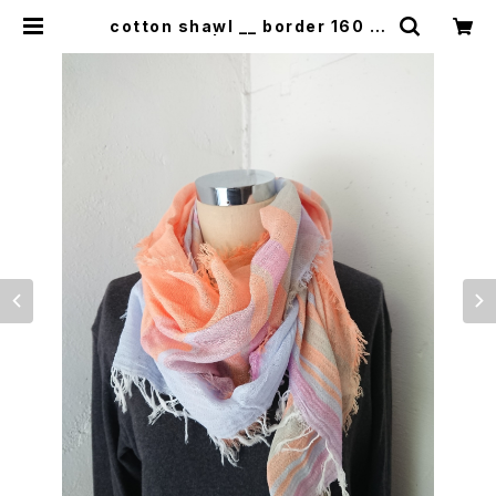
cotton shawl __ border 160 夕
照w | 0401のハコ