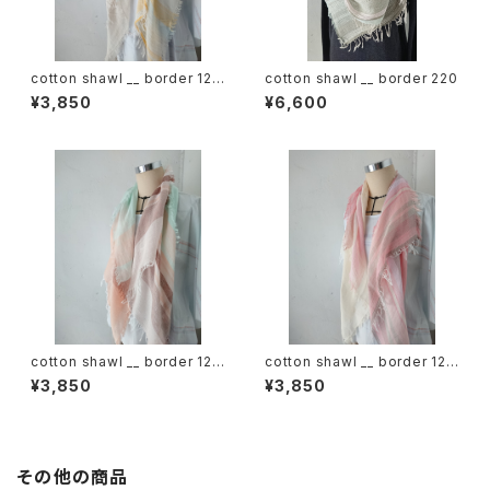
cotton shawl __ border 120
cotton shawl __ border 220
蒲公英w
¥3,850
¥6,600
cotton shawl __ border 120
cotton shawl __ border 120
春麗w
桜花w
¥3,850
¥3,850
その他の商品