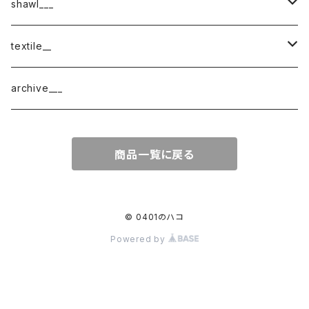
shawl___
cotton
textile__
border
cotton × wool
織物
archive___
block
border
ガーゼ
商品一覧に戻る
220-120
block
チェック
220-60
220-120
ストライプ
© 0401のハコ
Powered by
160-60
220-60
ボーダー
120-60
無地