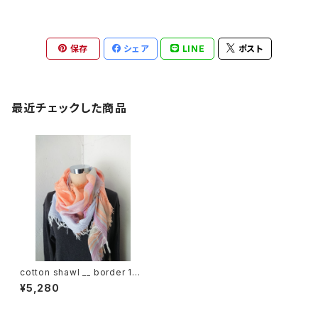
保存
シェア
LINE
ポスト
最近チェックした商品
cotton shawl __ border 160
夕照w
¥5,280