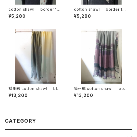
cotton shawl __ border 160
cotton shawl __ border 160
春麗w
湧水w
¥5,280
¥5,280
播州織 cotton shawl __ bloc
播州織 cotton shawl __ bord
k 220-120 月鏡KW
er 220-120 紫電GK
¥13,200
¥13,200
CATEGORY