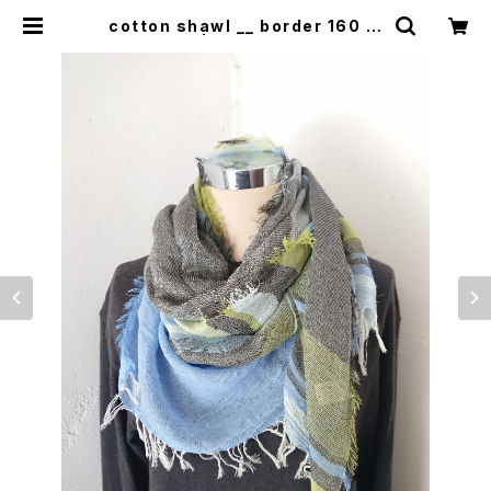
cotton shawl __ border 160 颯
w | 0401のハコ