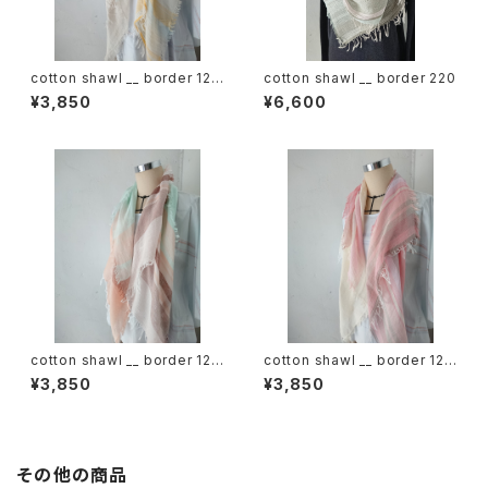
cotton shawl __ border 120
cotton shawl __ border 220
蒲公英w
¥3,850
¥6,600
cotton shawl __ border 120
cotton shawl __ border 120
春麗w
桜花w
¥3,850
¥3,850
その他の商品