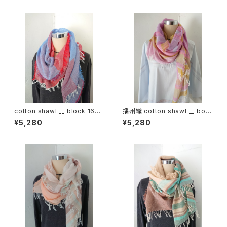
cotton shawl __ block 160
播州織 cotton shawl __ bord
初日影w
er 160 東雲w
¥5,280
¥5,280