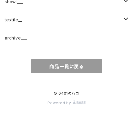
shawl___
cotton
textile__
border
cotton × wool
織物
archive___
block
border
ガーゼ
商品一覧に戻る
220-120
block
チェック
220-60
220-120
ストライプ
© 0401のハコ
Powered by
160-60
220-60
ボーダー
120-60
無地