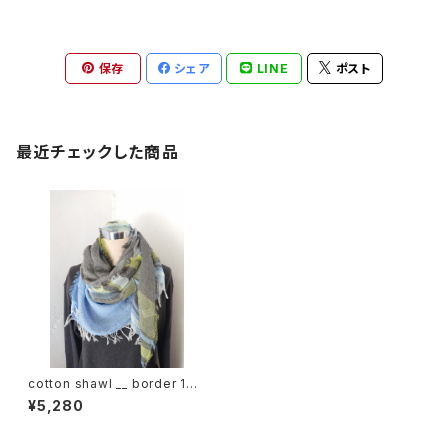
保存
シェア
LINE
ポスト
最近チェックした商品
cotton shawl __ border 160
颯w
¥5,280