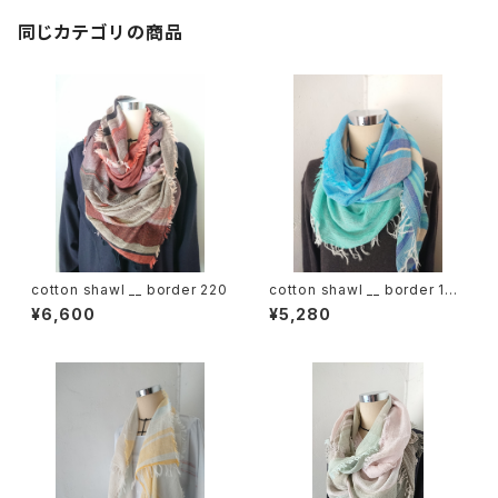
同じカテゴリの商品
cotton shawl __ border 220
cotton shawl __ border 160
海嶺w
¥6,600
¥5,280