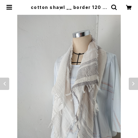
cotton shawl __ border 120 鳴
砂w | 0401のハコ