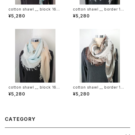
cotton shawl __ block 160
cotton shawl __ border 160
浅葱w
鳴砂w
¥5,280
¥5,280
cotton shawl __ block 160
cotton shawl __ border 160
朝朗w
春泥w
¥5,280
¥5,280
CATEGORY