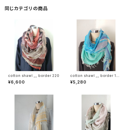
同じカテゴリの商品
cotton shawl __ border 220
cotton shawl __ border 160
海嶺w
¥6,600
¥5,280