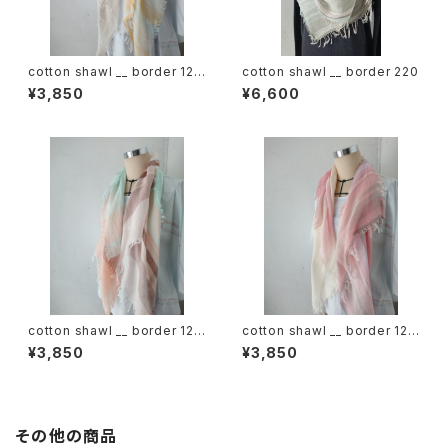
cotton shawl __ border 120
cotton shawl __ border 220
蒲公英w
¥3,850
¥6,600
cotton shawl __ border 120
cotton shawl __ border 120
春麗w
桜花w
¥3,850
¥3,850
その他の商品