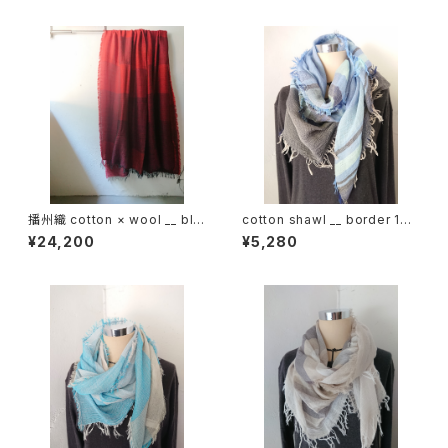
播州織 cotton × wool __ blo
cotton shawl __ border 160
ck 220-120 落陽GK
蒼昊w
¥24,200
¥5,280