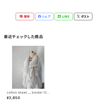
保存
シェア
LINE
ポスト
最近チェックした商品
cotton shawl __ border 120
鳴砂w
¥3,850