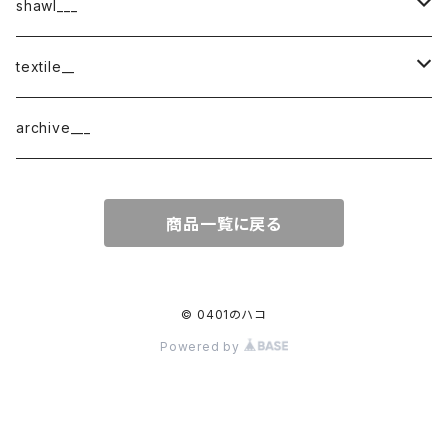
shawl___
cotton
textile__
border
cotton × wool
織物
archive___
block
border
ガーゼ
商品一覧に戻る
220-120
block
チェック
220-60
220-120
ストライプ
© 0401のハコ
Powered by
160-60
220-60
ボーダー
120-60
無地