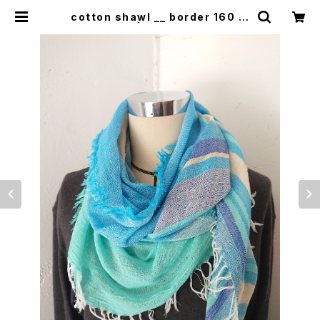
cotton shawl __ border 160 海
嶺w | 0401のハコ