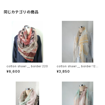
同じカテゴリの商品
cotton shawl __ border 220
cotton shawl __ border 120
蒲公英w
¥6,600
¥3,850