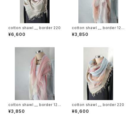
cotton shawl __ border 220
cotton shawl __ border 120
春麗w
¥6,600
¥3,850
cotton shawl __ border 120
cotton shawl __ border 220
桜花w
¥3,850
¥6,600