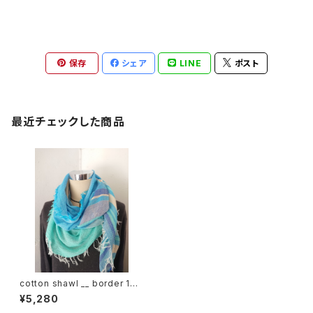
保存
シェア
LINE
ポスト
最近チェックした商品
cotton shawl __ border 160
海嶺w
¥5,280