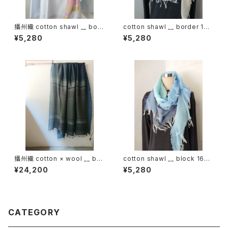
播州織 cotton shawl __ bord
cotton shawl __ border 160
er 160 東雲w
春陽w
¥5,280
¥5,280
播州織 cotton × wool __ bor
cotton shawl __ block 160
der 220-120 霧帳GK
昊天w
¥24,200
¥5,280
CATEGORY