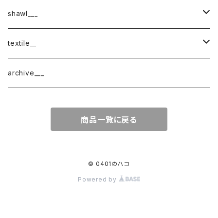
shawl___
cotton
textile__
border
cotton × wool
織物
archive___
block
border
ガーゼ
商品一覧に戻る
220-120
block
チェック
220-60
220-120
ストライプ
© 0401のハコ
Powered by
160-60
220-60
ボーダー
120-60
無地