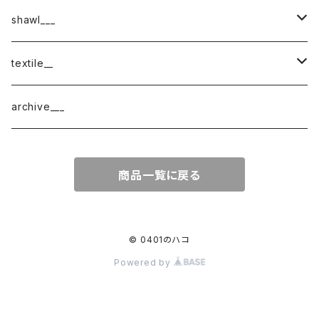
shawl___
cotton
textile__
border
cotton × wool
織物
archive___
block
border
ガーゼ
商品一覧に戻る
220-120
block
チェック
220-60
220-120
ストライプ
© 0401のハコ
Powered by
160-60
220-60
ボーダー
120-60
無地