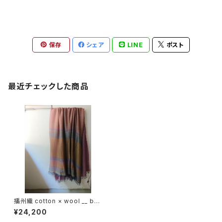
保存
シェア
LINE
ポスト
最近チェックした商品
播州織 cotton × wool __ bor
der 220-120 秋麗GK
¥24,200