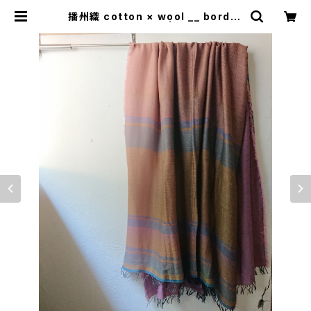
播州織 cotton × wool __ border
220-120 秋麗GK | 0401のハコ