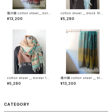
播州織 cotton shawl__ bord
cotton shawl __ block 160
er 220-120 火輪GK
昊天w
¥13,200
¥5,280
cotton shawl __ border 160
播州織 cotton shawl __ bloc
湧水w
k 220-120 秋水GK
¥5,280
¥13,200
CATEGORY