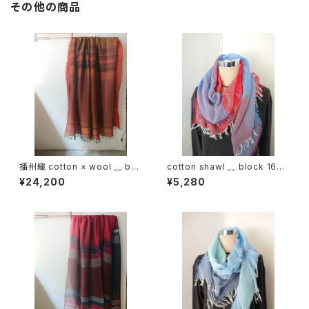
その他の商品
播州織 cotton × wool __ bor
cotton shawl __ block 160
der 220-120 落葉GK
初日影w
¥24,200
¥5,280