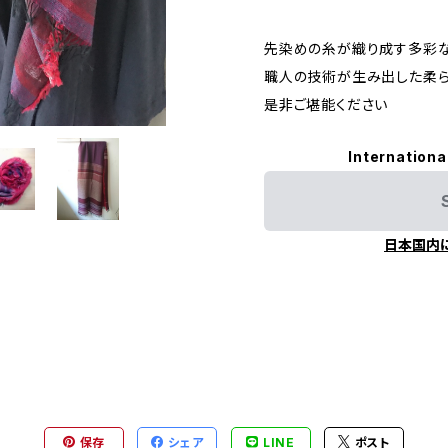
先染めの糸が織り成す多彩
職人の技術が生み出した柔
是非ご堪能ください
Internationa
日本国内
保存
シェア
LINE
ポスト