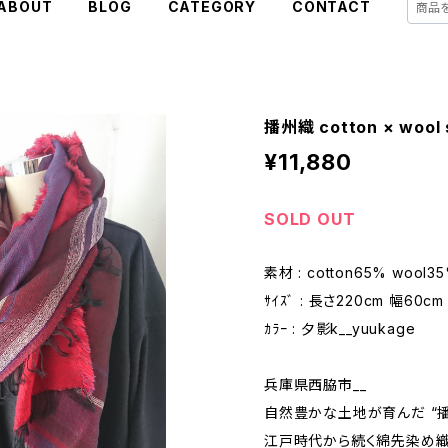
ABOUT
BLOG
CATEGORY
CONTACT
播州織 cotton × wool 
¥11,880
SOLD OUT
素材 : cotton65% wool3
ｻｲｽﾞ : 長さ220cm 幅60cm
ｶﾗｰ : 夕影k__yuukage
兵庫県西脇市__
自然豊かな土地が育んだ “播
江戸時代から続く綿先染め