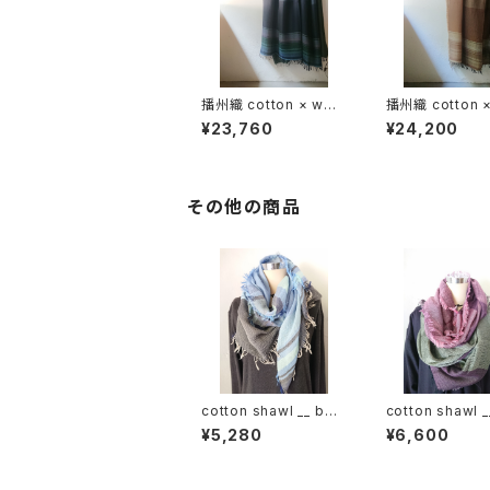
播州織 cotton × woo
播州織 cotton 
l __ border 220-120
l __ border 22
¥23,760
¥24,200
虫時雨GK
枯野GK
その他の商品
cotton shawl __ bor
cotton shawl _
der 160 蒼昊w
ck 220
¥5,280
¥6,600