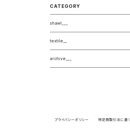
CATEGORY
shawl___
cotton
textile__
border
cotton × wool
織物
archive___
block
border
ガーゼ
220-120
block
チェック
220-60
220-120
ストライプ
プライバシーポリシー
特定商取引法に基
160-60
220-60
ボーダー