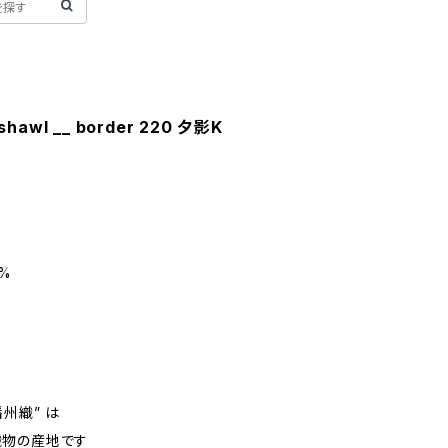
shawl __ border 220 夕影K
5%
州織” は
織物の産地です