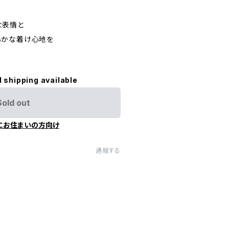
な表情と
らかな着け心地を
l shipping available
Sold out
にお住まいの方向け
通報する