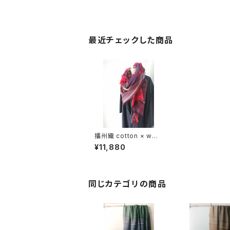
最近チェックした商品
播州織 cotton × woo
l shawl __ border 22
¥11,880
0 夕影K
同じカテゴリの商品