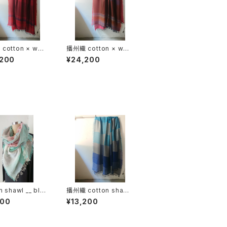
cotton × woo
播州織 cotton × woo
border 220-120
l __ border 220-120
,200
¥24,200
K
秋夕GK
n shawl __ blo
播州織 cotton shawl
0
__ block 220-120 深
600
¥13,200
海GK