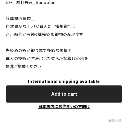
ｶﾗｰ : 寒牡丹w__kanbotan
兵庫県西脇市__
自然豊かな土地が育んだ “播州織” は
江戸時代から続く綿先染め織物の産地です
先染めの糸が織り成す多彩な表情と
職人の技術が生み出した柔らかな着け心地を
是非ご堪能ください
International shipping available
Add to cart
日本国内にお住まいの方向け
通報する