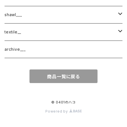
shawl___
cotton
textile__
border
cotton × wool
織物
archive___
block
border
ガーゼ
商品一覧に戻る
220-120
block
チェック
220-60
220-120
ストライプ
© 0401のハコ
Powered by
160-60
220-60
ボーダー