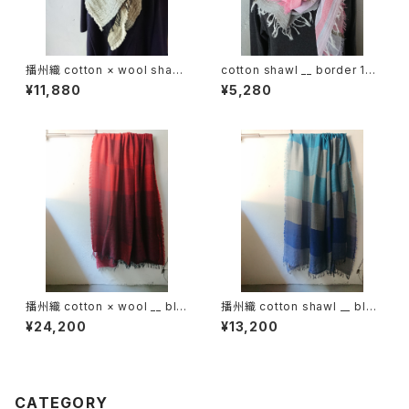
播州織 cotton × wool shawl
cotton shawl __ border 160
__ block 220 枯芒K
桜雨w
¥11,880
¥5,280
播州織 cotton × wool __ blo
播州織 cotton shawl __ bloc
ck 220-120 落陽GK
k 220-120 深海GK
¥24,200
¥13,200
CATEGORY