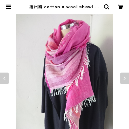
播州織 cotton × wool shawl __
border 220 寒牡丹W | 0401のハ
コ