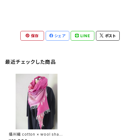
保存
シェア
LINE
ポスト
最近チェックした商品
播州織 cotton × wool shawl
__ border 220 寒牡丹W