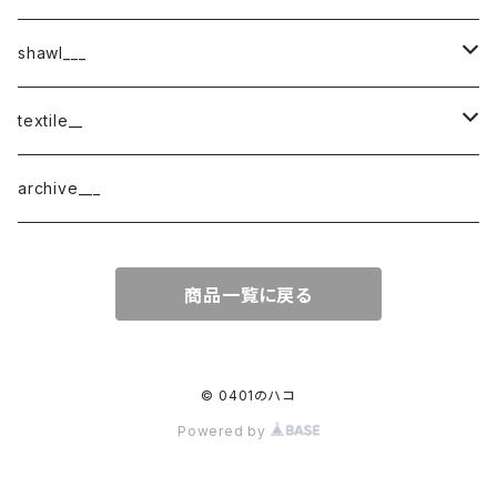
shawl___
cotton
textile__
border
cotton × wool
織物
archive___
block
border
ガーゼ
商品一覧に戻る
220-120
block
チェック
220-60
220-120
ストライプ
© 0401のハコ
Powered by
160-60
220-60
ボーダー