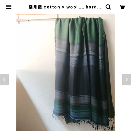
播州織 cotton × wool __ border
220-120 虫時雨GK | 0401のハコ