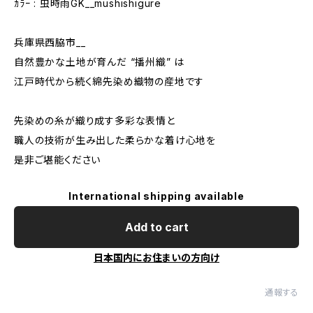
ｶﾗｰ : 虫時雨GK__mushishigure
兵庫県西脇市__
自然豊かな土地が育んだ “播州織” は
江戸時代から続く綿先染め織物の産地です
先染めの糸が織り成す多彩な表情と
職人の技術が生み出した柔らかな着け心地を
是非ご堪能ください
International shipping available
Add to cart
日本国内にお住まいの方向け
通報する