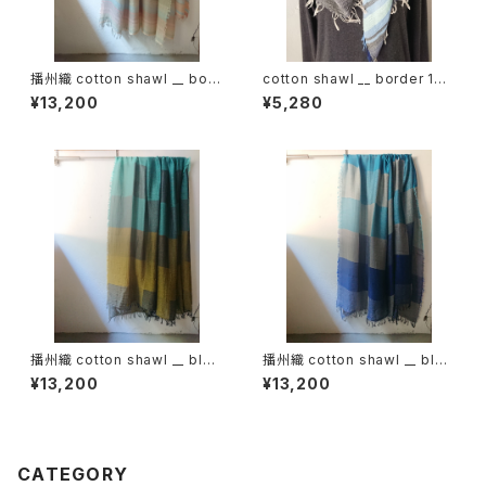
播州織 cotton shawl __ bord
cotton shawl __ border 160
er220-120 薄霞BG
蒼昊w
¥13,200
¥5,280
播州織 cotton shawl __ bloc
播州織 cotton shawl __ bloc
k 220-120 秋水GK
k 220-120 深海GK
¥13,200
¥13,200
CATEGORY