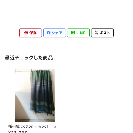
保存
シェア
LINE
ポスト
最近チェックした商品
播州織 cotton × wool __ bor
der 220-120 虫時雨GK
¥23,760