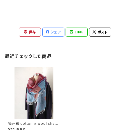
保存
シェア
LINE
ポスト
最近チェックした商品
播州織 cotton × wool shawl
__ block 220 紅富士W
¥11,880