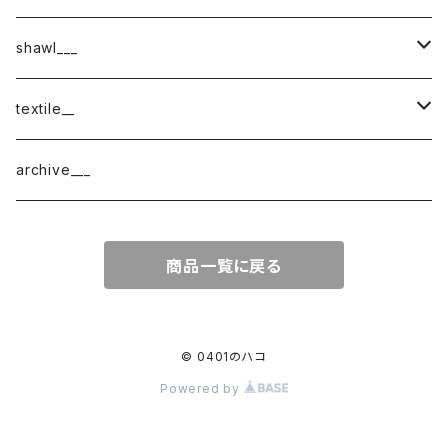
shawl___
cotton
textile__
border
cotton × wool
織物
archive___
block
border
ガーゼ
商品一覧に戻る
220-120
block
チェック
220-60
220-120
ストライプ
© 0401のハコ
Powered by
160-60
220-60
ボーダー