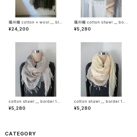
播州織 cotton × wool __ blo
播州織 cotton shawl __ bord
ck 220-120 狭霧GK
er 160 啓蟄w
¥24,200
¥5,280
cotton shawl __ border 160
cotton shawl __ border 160
鳴砂w
春陽w
¥5,280
¥5,280
CATEGORY