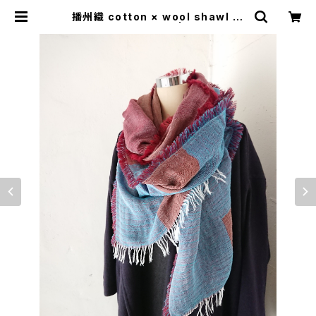
播州織 cotton × wool shawl __
block 220 紅富士W | 0401のハコ