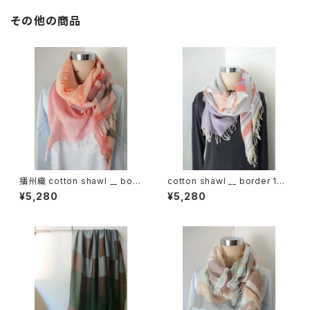
その他の商品
播州織 cotton shawl __ bord
cotton shawl __ border 160
er 160 夕映w
倒景w
¥5,280
¥5,280