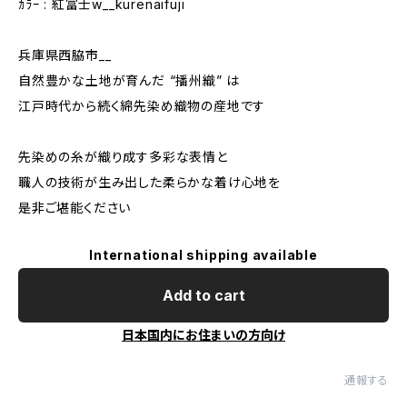
ｶﾗｰ : 紅富士w__kurenaifuji
兵庫県西脇市__
自然豊かな土地が育んだ “播州織” は
江戸時代から続く綿先染め織物の産地です
先染めの糸が織り成す多彩な表情と
職人の技術が生み出した柔らかな着け心地を
是非ご堪能ください
International shipping available
Add to cart
日本国内にお住まいの方向け
通報する