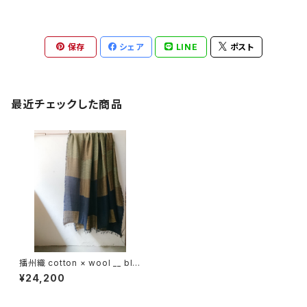
保存
シェア
LINE
ポスト
最近チェックした商品
播州織 cotton × wool __ blo
ck 220-120 玉兎GK
¥24,200