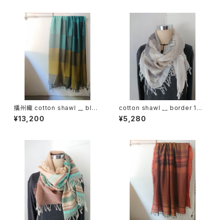
播州織 cotton shawl __ bloc
cotton shawl __ border 160
k 220-120 秋水GK
鳴砂w
¥13,200
¥5,280