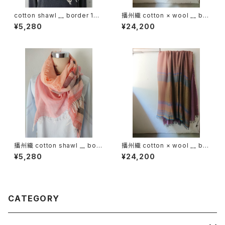
cotton shawl __ border 160
播州織 cotton × wool __ bor
湧水w
der 220-120 落葉GK
¥5,280
¥24,200
播州織 cotton shawl __ bord
播州織 cotton × wool __ bor
er 160 夕映w
der 220-120 秋麗GK
¥5,280
¥24,200
CATEGORY