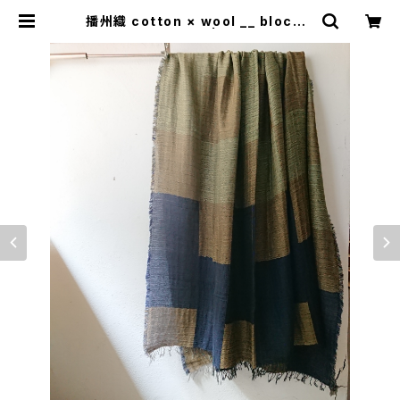
播州織 cotton × wool __ block 2
20-120 玉兎GK | 0401のハコ