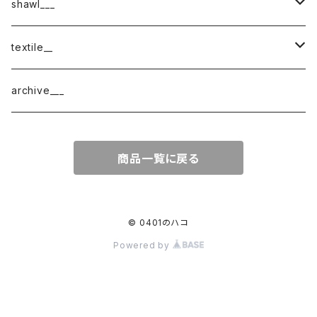
shawl___
cotton
textile__
border
cotton × wool
織物
archive___
block
border
ガーゼ
商品一覧に戻る
220-120
block
チェック
220-60
220-120
ストライプ
© 0401のハコ
Powered by
160-60
220-60
ボーダー
120-60
無地