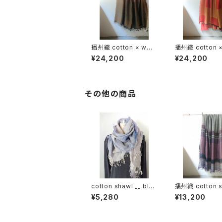
播州織 cotton × woo
播州織 cotton 
l __ block 220-120
l __ block 22
¥24,200
¥24,200
枯芙蓉GK
鬼灯GK
その他の商品
cotton shawl __ blo
播州織 cotton s
ck 160 桔梗w
__ border 220
¥5,280
¥13,200
紫電GK