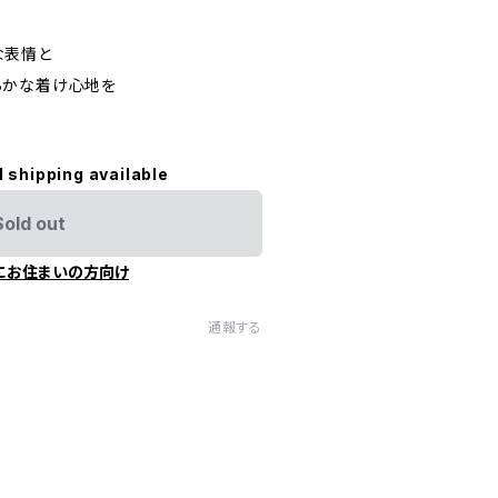
な表情と
らかな着け心地を
l shipping available
Sold out
にお住まいの方向け
通報する