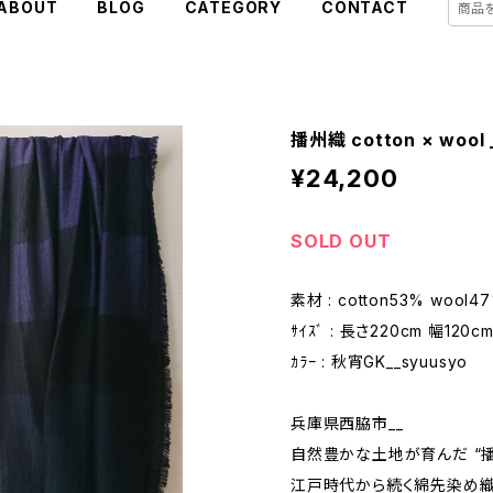
ABOUT
BLOG
CATEGORY
CONTACT
播州織 cotton × wool 
¥24,200
SOLD OUT
素材 : cotton53% wool4
ｻｲｽﾞ : 長さ220cm 幅120c
ｶﾗｰ : 秋宵GK__syuusyo
兵庫県西脇市__
自然豊かな土地が育んだ “播
江戸時代から続く綿先染め