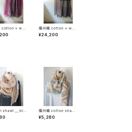
cotton × woo
播州織 cotton × woo
block 220-120
l __ block 220-120
,200
¥24,200
丹GK
藤袴GK
n shawl __ blo
播州織 cotton shawl
60 木通w
__ border 160 啓蟄w
80
¥5,280