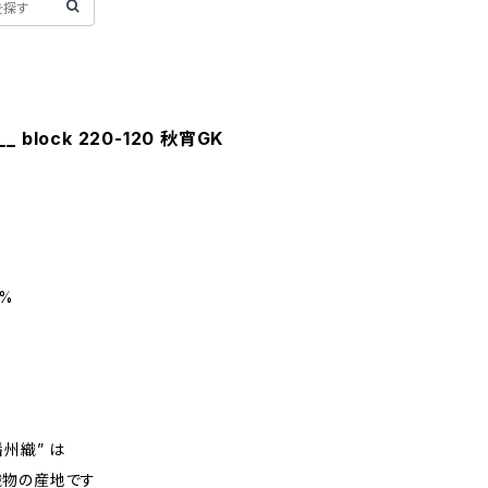
__ block 220-120 秋宵GK
7%
m
州織” は
織物の産地です