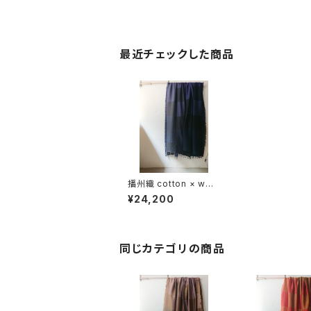
最近チェックした商品
播州織 cotton × woo
l __ block 220-120
¥24,200
秋宵GK
同じカテゴリの商品