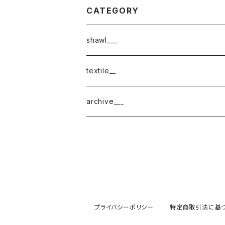
CATEGORY
shawl___
cotton
textile__
border
cotton × wool
織物
archive___
block
border
ガーゼ
220-120
block
チェック
220-60
220-120
ストライプ
プライバシーポリシー
特定商取引法に基
160-60
220-60
ボーダー