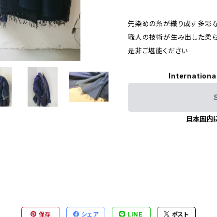
先染めの糸が織り成す多彩
職人の技術が生み出した柔
是非ご堪能ください
Internationa
日本国内
保存
シェア
LINE
ポスト