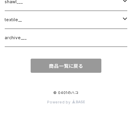
shawl___
cotton
textile__
border
cotton × wool
織物
archive___
block
border
ガーゼ
商品一覧に戻る
220-120
block
チェック
220-60
220-120
ストライプ
© 0401のハコ
Powered by
160-60
220-60
ボーダー
120-60
無地