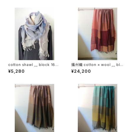
cotton shawl __ block 160
播州織 cotton × wool __ blo
桔梗w
ck 220-120 埋火GK
¥5,280
¥24,200