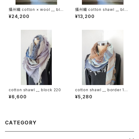
播州織 cotton × wool __ blo
播州織 cotton shawl __ bloc
ck 220-120 枯芙蓉GK
k 220-120 秋水GK
¥24,200
¥13,200
cotton shawl __ block 220
cotton shawl __ border 160
慈雨w
¥6,600
¥5,280
CATEGORY