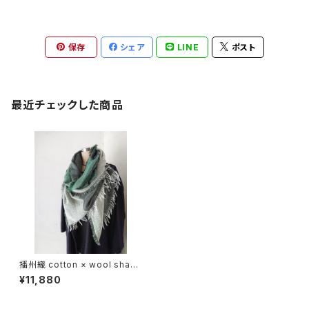
保存
シェア
LINE
ポスト
最近チェックした商品
播州織 cotton × wool shawl
__ block 220 海松W
¥11,880