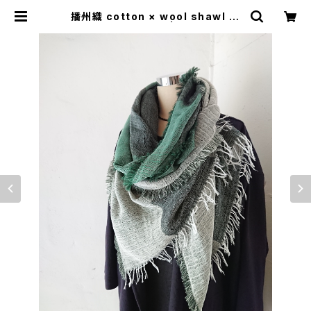
播州織 cotton × wool shawl __
block 220 海松W | 0401のハコ