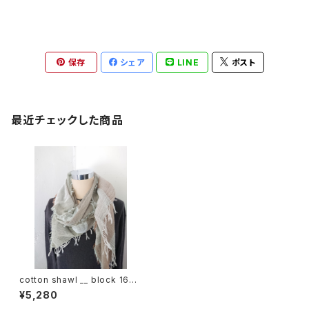
保存
シェア
LINE
ポスト
最近チェックした商品
cotton shawl __ block 160
裏葉w
¥5,280