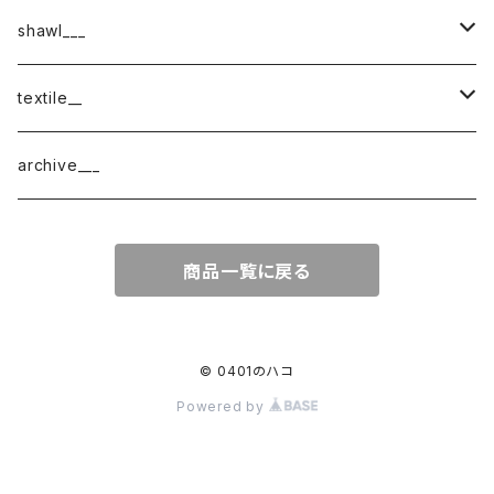
shawl___
cotton
textile__
border
cotton × wool
織物
archive___
block
border
ガーゼ
商品一覧に戻る
220-120
block
チェック
220-60
220-120
ストライプ
© 0401のハコ
Powered by
160-60
220-60
ボーダー
120-60
無地