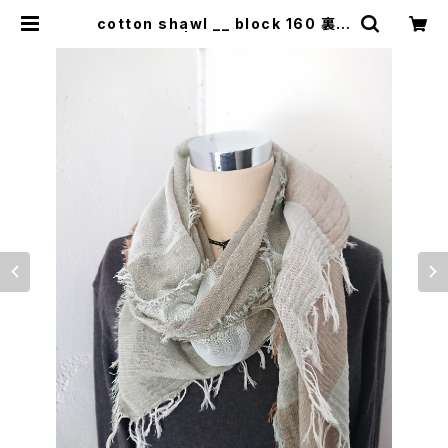
cotton shawl __ block 160 裏葉
w | 0401のハコ