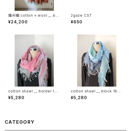
播州織 cotton × wool __ bor
2gaze CST
der 220-120 落葉GK
¥24,200
¥650
cotton shawl __ border 160
cotton shawl __ block 160
桜雨w
昊天w
¥5,280
¥5,280
CATEGORY