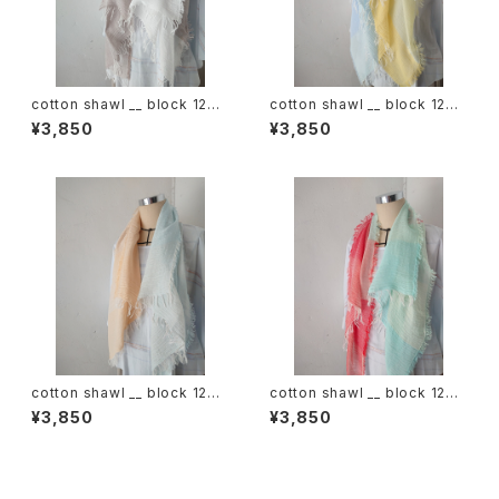
cotton shawl __ block 120
cotton shawl __ block 120
白木蓮w
天泣w
¥3,850
¥3,850
cotton shawl __ block 120
cotton shawl __ block 120
朝朗w
春曙w
¥3,850
¥3,850