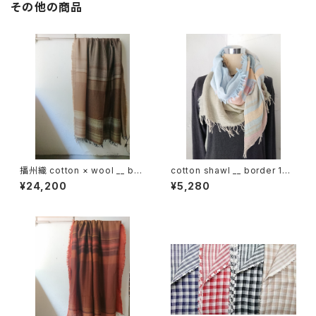
その他の商品
播州織 cotton × wool __ bor
cotton shawl __ border 160
der 220-120 枯野GK
薄霞w
¥24,200
¥5,280