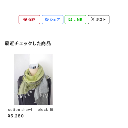
保存
シェア
LINE
ポスト
最近チェックした商品
cotton shawl __ block 160
緑陰w
¥5,280