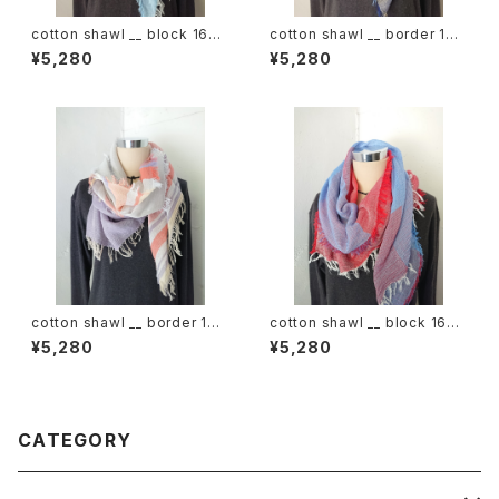
cotton shawl __ block 160
cotton shawl __ border 160
昊天w
蒼昊w
¥5,280
¥5,280
cotton shawl __ border 160
cotton shawl __ block 160
倒景w
初日影w
¥5,280
¥5,280
CATEGORY