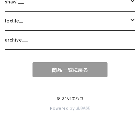
shawl___
cotton
textile__
border
cotton × wool
織物
archive___
block
border
ガーゼ
商品一覧に戻る
220-120
block
チェック
220-60
220-120
ストライプ
© 0401のハコ
Powered by
160-60
220-60
ボーダー
120-60
無地