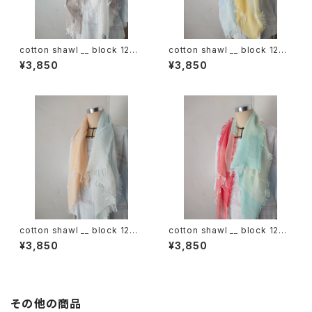
cotton shawl __ block 120
cotton shawl __ block 120
白木蓮w
天泣w
¥3,850
¥3,850
cotton shawl __ block 120
cotton shawl __ block 120
朝朗w
春曙w
¥3,850
¥3,850
その他の商品