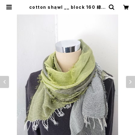
cotton shawl __ block 160 緑陰
w | 0401のハコ