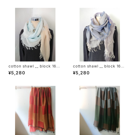
cotton shawl __ block 160
cotton shawl __ block 160
朝朗w
桔梗w
¥5,280
¥5,280