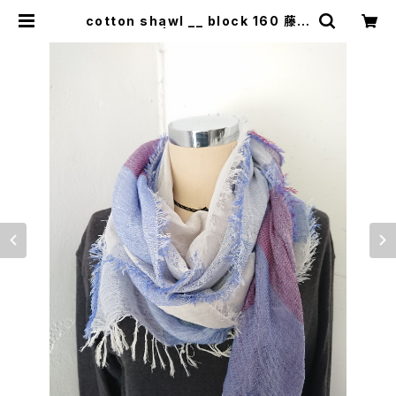
cotton shawl __ block 160 藤花
w | 0401のハコ