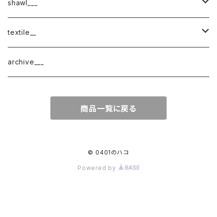
shawl___
cotton
textile__
border
cotton × wool
織物
archive___
block
border
ガーゼ
商品一覧に戻る
220-120
block
チェック
220-60
220-120
ストライプ
© 0401のハコ
Powered by
160-60
220-60
ボーダー
120-60
無地