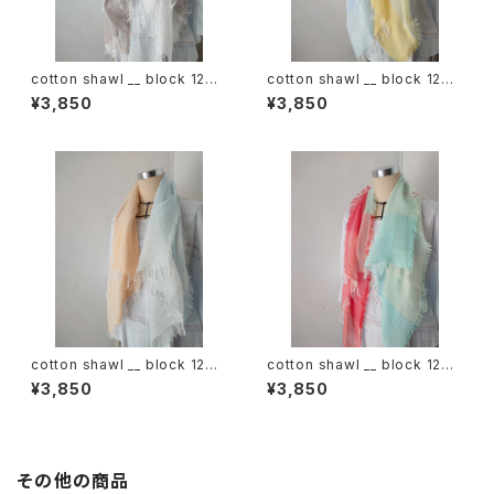
cotton shawl __ block 120
cotton shawl __ block 120
白木蓮w
天泣w
¥3,850
¥3,850
cotton shawl __ block 120
cotton shawl __ block 120
朝朗w
春曙w
¥3,850
¥3,850
その他の商品