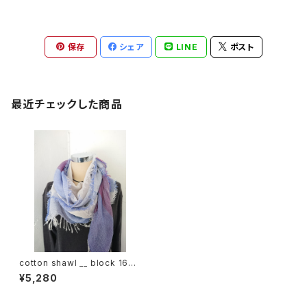
保存
シェア
LINE
ポスト
最近チェックした商品
cotton shawl __ block 160
藤花w
¥5,280