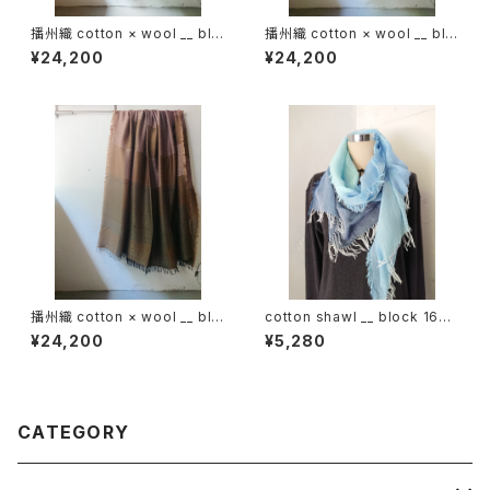
播州織 cotton × wool __ blo
播州織 cotton × wool __ blo
ck 220-120 鬼灯GK
ck 220-120 狭霧GK
¥24,200
¥24,200
播州織 cotton × wool __ blo
cotton shawl __ block 160
ck 220-120 枯芙蓉GK
昊天w
¥24,200
¥5,280
CATEGORY