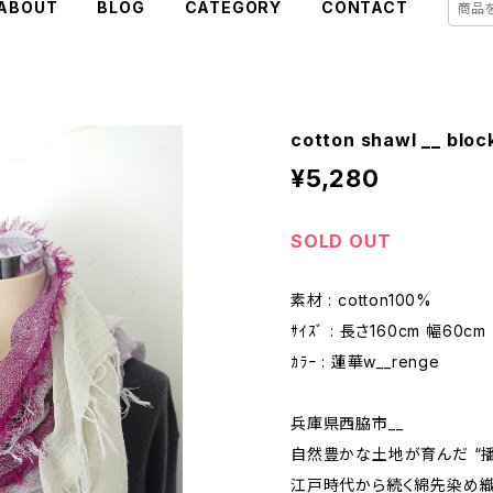
ABOUT
BLOG
CATEGORY
CONTACT
cotton shawl __ blo
¥5,280
SOLD OUT
素材 : cotton100%
ｻｲｽﾞ : 長さ160cm 幅60cm
ｶﾗｰ : 蓮華w__renge
兵庫県西脇市__
自然豊かな土地が育んだ “播
江戸時代から続く綿先染め