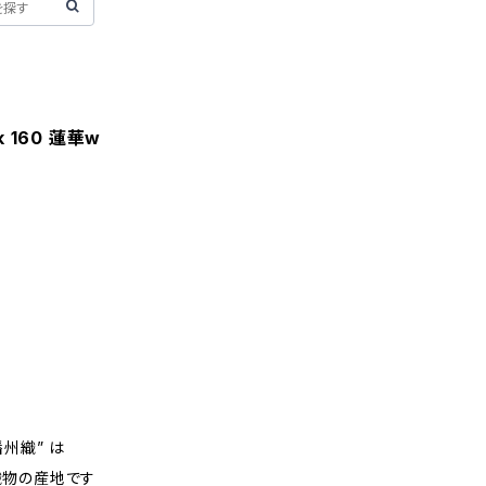
ck 160 蓮華w
州織” は
織物の産地です