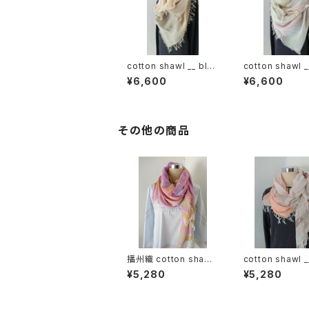
cotton shawl __ blo
cotton shawl _
ck 220
ck 220
¥6,600
¥6,600
その他の商品
播州織 cotton shawl
cotton shawl _
__ border 160 東雲w
der 160 春麗w
¥5,280
¥5,280