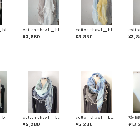
_ blo
cotton shawl __ blo
cotton shawl __ blo
cotto
ck 120 白木蓮w
ck 120 天泣w
ck 1
¥3,850
¥3,850
¥3,8
_ bor
cotton shawl __ bor
cotton shawl __ bor
播州織 
der 160 白波w
der 160 蒼昊w
_ bor
¥5,280
¥5,280
¥13,
輪GK