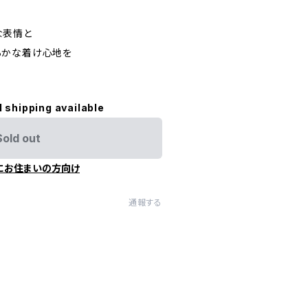
な表情と
らかな着け心地を
l shipping available
Sold out
にお住まいの方向け
通報する