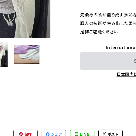
先染めの糸が織り成す多彩
職人の技術が生み出した柔
是非ご堪能ください
Internationa
日本国内
保存
シェア
LINE
ポスト