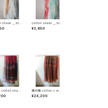
n shawl __ blo
cotton shawl __ blo
20 朝朗w
ck 120 春曙w
50
¥3,850
cotton shawl_
播州織 cotton × woo
der 220-120 火
l __ border 220-120
200
¥24,200
落葉GK