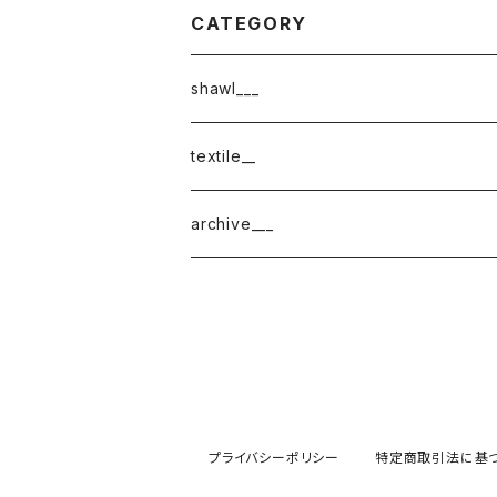
CATEGORY
shawl___
cotton
textile__
border
cotton × wool
織物
archive___
block
border
ガーゼ
220-120
block
チェック
220-60
220-120
ストライプ
プライバシーポリシー
特定商取引法に基
160-60
220-60
ボーダー