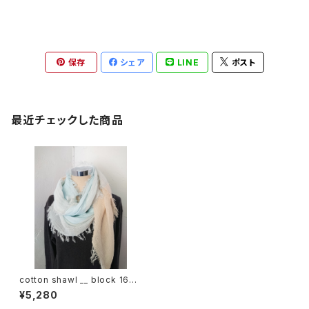
保存
シェア
LINE
ポスト
最近チェックした商品
cotton shawl __ block 160
朝朗w
¥5,280