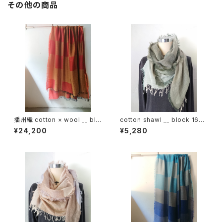
その他の商品
播州織 cotton × wool __ blo
cotton shawl __ block 160
ck 220-120 鬼灯GK
深閑w
¥24,200
¥5,280