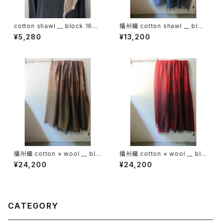
cotton shawl __ block 160
播州織 cotton shawl __ bloc
木通w
k 220-120 深海GK
¥5,280
¥13,200
播州織 cotton × wool __ blo
播州織 cotton × wool __ blo
ck 220-120 枯芙蓉GK
ck 220-120 落陽GK
¥24,200
¥24,200
CATEGORY