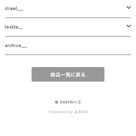
shawl___
cotton
textile__
border
cotton × wool
織物
archive___
block
border
ガーゼ
商品一覧に戻る
220-120
block
チェック
220-60
220-120
ストライプ
© 0401のハコ
Powered by
160-60
220-60
ボーダー
120-60
無地