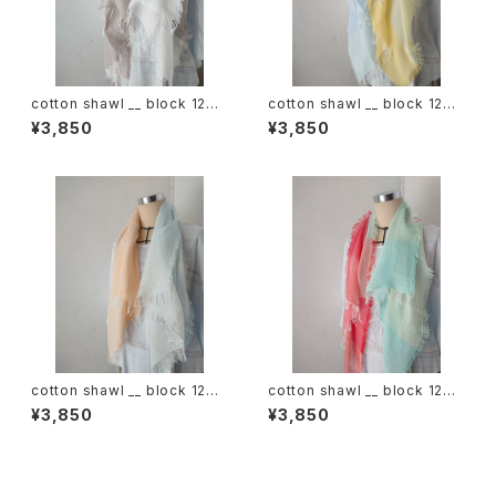
cotton shawl __ block 120
cotton shawl __ block 120
白木蓮w
天泣w
¥3,850
¥3,850
cotton shawl __ block 120
cotton shawl __ block 120
朝朗w
春曙w
¥3,850
¥3,850