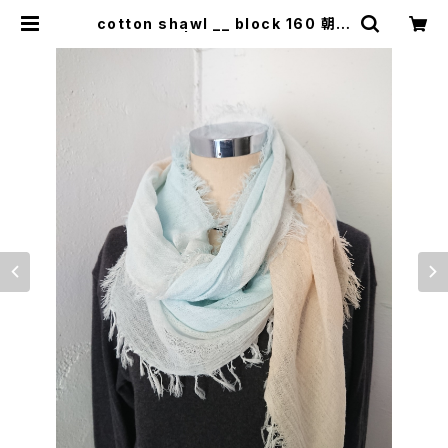
cotton shawl __ block 160 朝朗
w | 0401のハコ