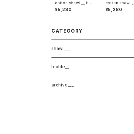
cotton shawl __ bor
cotton shawl _
der 160 薄霞w
der 160 白波w
¥5,280
¥5,280
CATEGORY
shawl___
cotton
textile__
border
cotton × wool
織物
archive___
block
border
ガーゼ
220-120
block
チェック