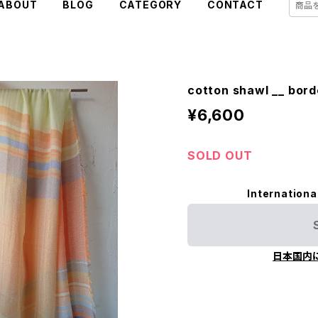
ABOUT
BLOG
CATEGORY
CONTACT
cotton shawl __ bo
¥6,600
SOLD OUT
Internationa
日本国内