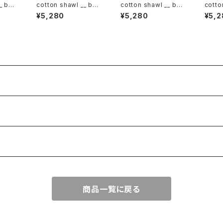
_ bor
cotton shawl __ bor
cotton shawl __ bor
cotto
der 160 海嶺w
der 160 春泥w
der 
¥5,280
¥5,280
¥5,2
商品一覧に戻る