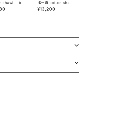
n shawl __ bor
播州織 cotton shawl
160 慈雨w
__ block 220-120 積
80
¥13,200
藁BG