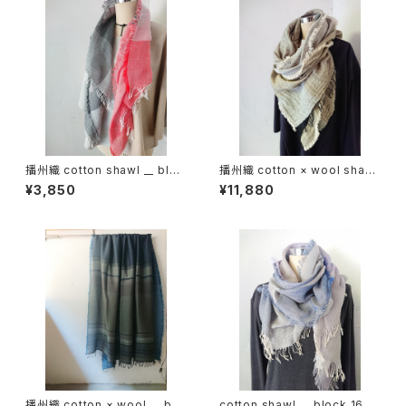
播州織 cotton shawl __ bloc
播州織 cotton × wool shawl
k 120
__ block 220 枯芒K
¥3,850
¥11,880
播州織 cotton × wool __ bor
cotton shawl __ block 160