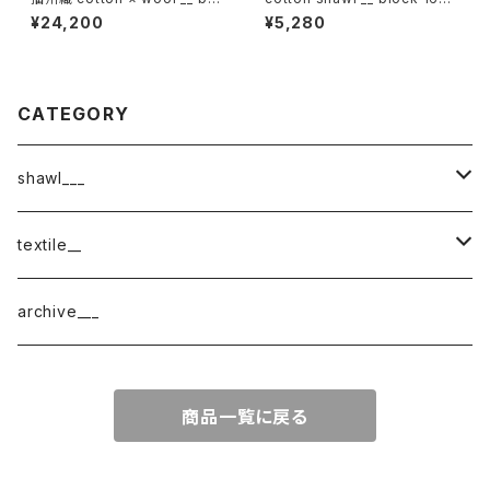
der 220-120 霧帳GK
桔梗w
¥24,200
¥5,280
CATEGORY
shawl___
cotton
textile__
border
cotton × wool
織物
archive___
block
border
ガーゼ
商品一覧に戻る
220-120
block
チェック