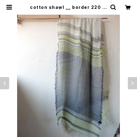
cotton shawl __ border 220 翠
雨w | 0401のハコ