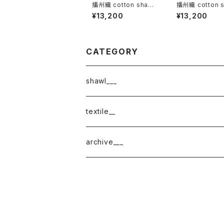
播州織 cotton shawl
播州織 cotton s
__ block 220-120 深
__ block 220-
¥13,200
¥13,200
海GK
藁BG
CATEGORY
shawl___
cotton
textile__
border
cotton × wool
織物
archive___
block
border
ガーゼ
220-120
block
チェック