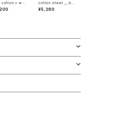
cotton × woo
cotton shawl __ bor
block 220-120
der 160 春泥w
,200
¥5,280
K