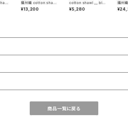
hawl
播州織 cotton shawl
cotton shawl __ blo
播州織 
120 積
__ border 220-120
ck 160 裏葉w
l __ 
¥13,200
¥5,280
¥24
紫電GK
狭霧G
商品一覧に戻る