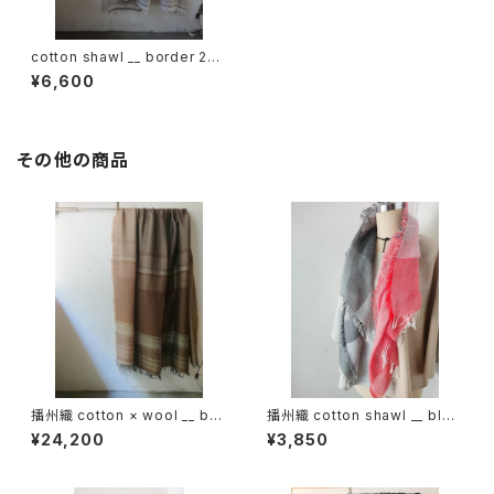
cotton shawl __ border 220
鳴砂w
¥6,600
その他の商品
播州織 cotton × wool __ bor
播州織 cotton shawl __ bloc
der 220-120 枯野GK
k 120
¥24,200
¥3,850