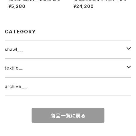
深閑w
der 220-120 秋麗GK
¥5,280
¥24,200
CATEGORY
shawl___
cotton
textile__
border
cotton × wool
織物
archive___
block
border
ガーゼ
商品一覧に戻る
220-120
block
チェック