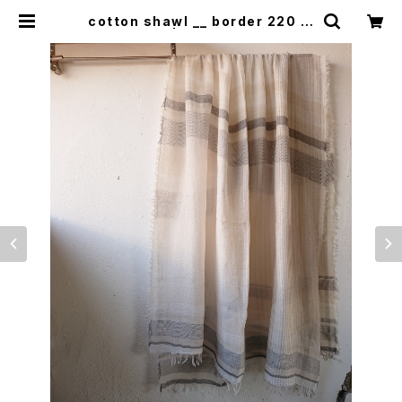
cotton shawl __ border 220 鳴
砂w | 0401のハコ