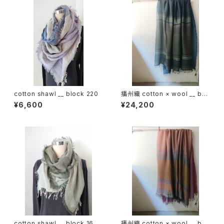
cotton shawl __ block 220
播州織 cotton × wool __ bor
der 220-120 霧帳GK
¥6,600
¥24,200
cotton shawl __ block 160
播州織 cotton × wool __ bor