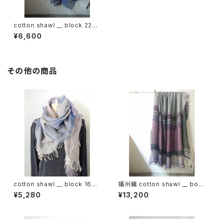
cotton shawl __ block 220
星雲w
¥6,600
その他の商品
cotton shawl __ block 160
播州織 cotton shawl __ bord
桔梗w
er 220-120 紫電GK
¥5,280
¥13,200