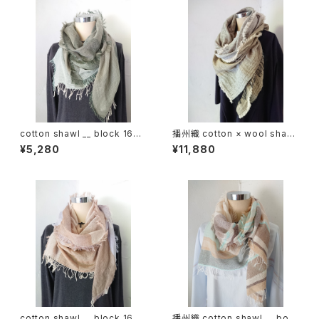
cotton shawl __ block 160
播州織 cotton × wool shawl
深閑w
__ block 220 枯芒K
¥5,280
¥11,880
cotton shawl __ block 160
播州織 cotton shawl __ bord