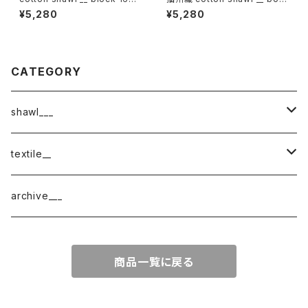
木通w
er 160 啓蟄w
¥5,280
¥5,280
CATEGORY
shawl___
cotton
textile__
border
cotton × wool
織物
archive___
block
border
ガーゼ
商品一覧に戻る
220-120
block
チェック