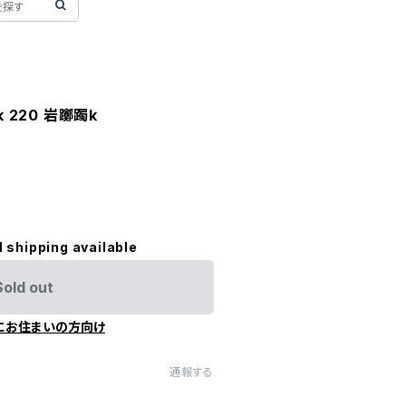
ock 220 岩躑躅k
l shipping available
Sold out
にお住まいの方向け
通報する