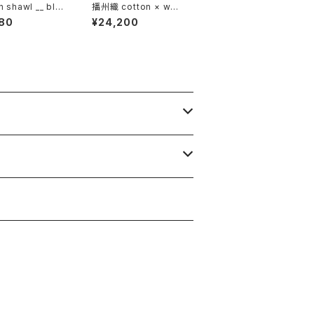
n shawl __ blo
播州織 cotton × woo
60 朝朗w
l __ block 220-120
80
¥24,200
狭霧GK