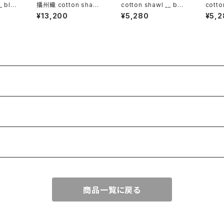
_ blo
播州織 cotton shawl
cotton shawl __ bor
cotto
__ block 220-120 月
der 160 春麗w
ck 1
¥13,200
¥5,280
¥5,2
鏡KW
商品一覧に戻る