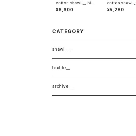
cotton shawl __ blo
cotton shawl _
ck 220
ck 160 裏葉w
¥6,600
¥5,280
CATEGORY
shawl___
cotton
textile__
border
cotton × wool
織物
archive___
block
border
ガーゼ
220-120
block
チェック