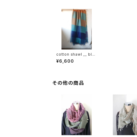
cotton shawl __ blo
ck 220 岩躑躅k
¥6,600
その他の商品