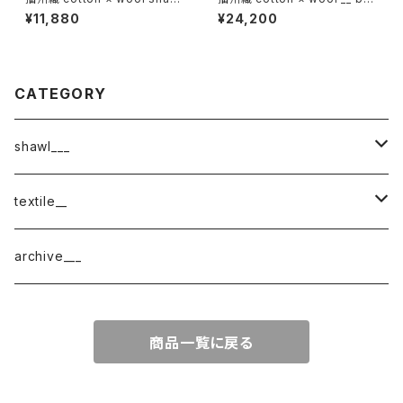
__ block 220 枯芒K
der 220-120 秋麗GK
¥11,880
¥24,200
CATEGORY
shawl___
cotton
textile__
border
cotton × wool
織物
archive___
block
border
ガーゼ
商品一覧に戻る
220-120
block
チェック