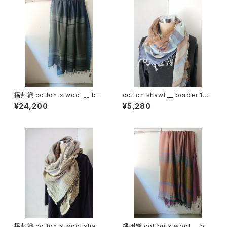
播州織 cotton × wool __ bor
cotton shawl __ border 160
der 220-120 霧帳GK
慈雨w
¥24,200
¥5,280
播州織 cotton × wool shawl
播州織 cotton × wool __ bor