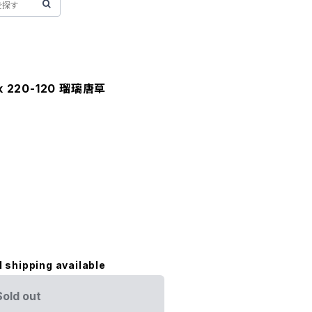
ock 220-120 瑠璃唐草
l shipping available
Sold out