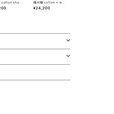
cotton shawl
播州織 cotton × woo
ock 220-120 積
l __ block 220-120
200
¥24,200
落陽GK