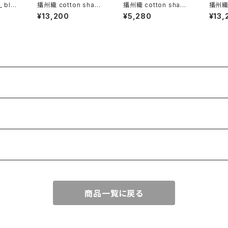
_ blo
播州織 cotton shawl
播州織 cotton shawl
播州織 
__ border220-120 薄
__ border 160 東雲w
__ bl
¥13,200
¥5,280
¥13,
霞BG
藁BG
商品一覧に戻る