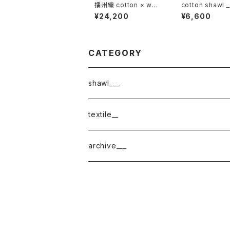
播州織 cotton × woo
cotton shawl _
l __ border 220-120
ck 220
¥24,200
¥6,600
秋麗GK
CATEGORY
shawl___
cotton
textile__
border
cotton × wool
織物
archive___
block
border
ガーゼ
220-120
block
チェック