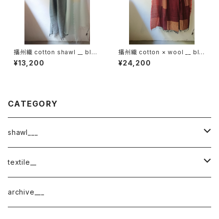
播州織 cotton shawl __ bloc
播州織 cotton × wool __ blo
k 220-120 月鏡KW
ck 220-120 埋火GK
¥13,200
¥24,200
CATEGORY
shawl___
cotton
textile__
border
cotton × wool
織物
archive___
block