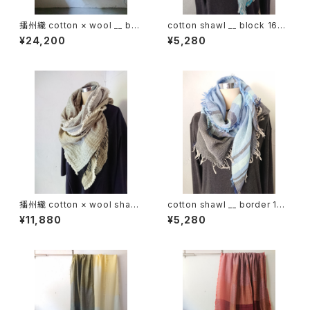
播州織 cotton × wool __ bor
cotton shawl __ block 160
der 220-120 花灯路GK
浅葱w
¥24,200
¥5,280
播州織 cotton × wool shawl
cotton shawl __ border 160
__ block 220 枯芒K
蒼昊w
¥11,880
¥5,280