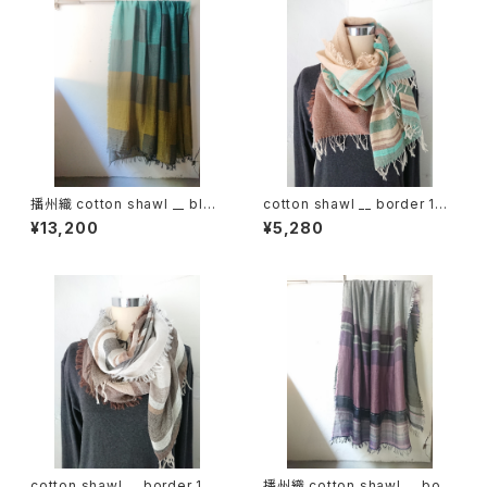
播州織 cotton shawl __ bloc
cotton shawl __ border 160
k 220-120 秋水GK
湧水w
¥13,200
¥5,280
cotton shawl __ border 160
播州織 cotton shawl __ bord