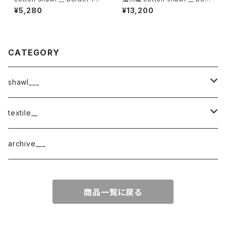
春泥w
er 220-120 紫電GK
¥5,280
¥13,200
CATEGORY
shawl___
cotton
textile__
border
cotton × wool
織物
archive___
block
border
ガーゼ
商品一覧に戻る
220-120
block
チェック