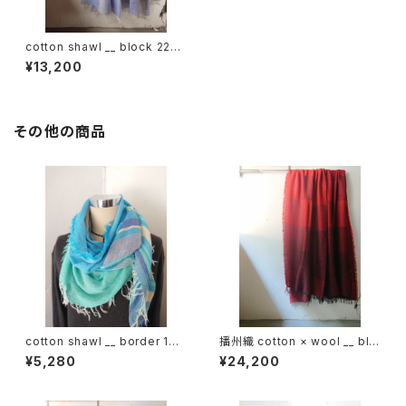
cotton shawl __ block 220-
120 藤花BG
¥13,200
その他の商品
cotton shawl __ border 160
播州織 cotton × wool __ blo
海嶺w
ck 220-120 落陽GK
¥5,280
¥24,200