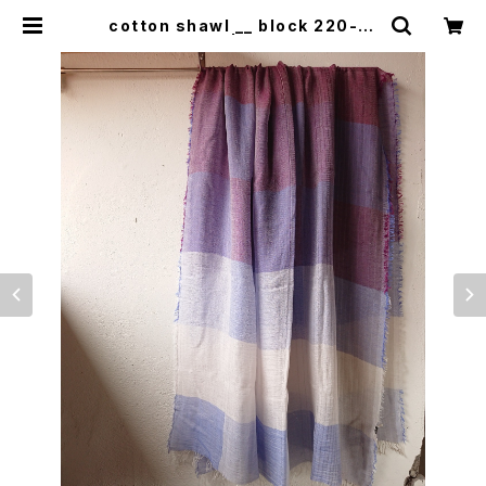
cotton shawl __ block 220-12
0 藤花BG | 0401のハコ