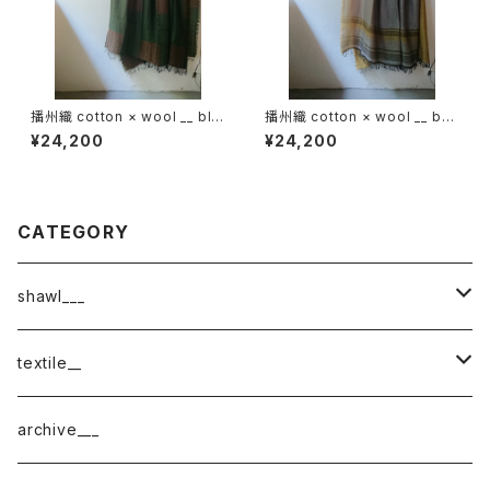
播州織 cotton × wool __ blo
播州織 cotton × wool __ bor
ck 220-120 狭霧GK
der 220-120 花灯路GK
¥24,200
¥24,200
CATEGORY
shawl___
cotton
textile__
border
cotton × wool
織物
archive___
block