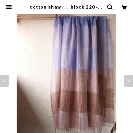
cotton shawl __ block 220-12
0 宵桜 | 0401のハコ