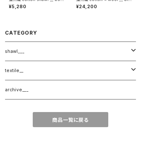
er 160 夕映w
ck 220-120 狭霧GK
¥5,280
¥24,200
CATEGORY
shawl___
cotton
textile__
border
cotton × wool
織物
archive___
block
border
ガーゼ
商品一覧に戻る
220-120
block
チェック