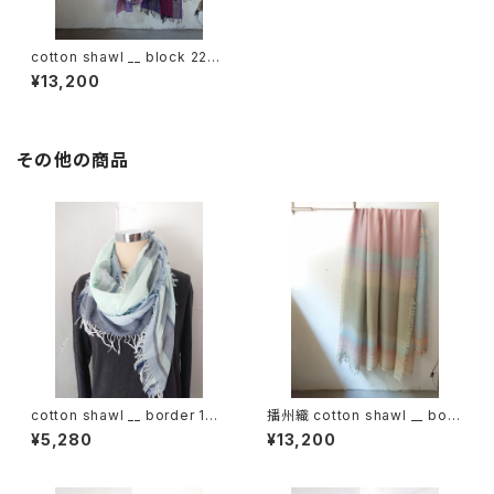
cotton shawl __ block 220-
120 色光KW
¥13,200
その他の商品
cotton shawl __ border 160
播州織 cotton shawl __ bord
白波w
er220-120 薄霞BG
¥5,280
¥13,200