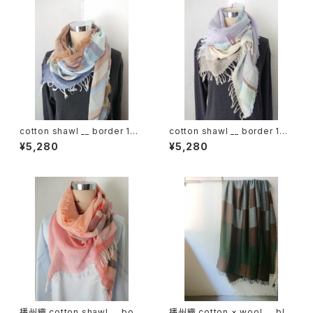
cotton shawl __ border 160
cotton shawl __ border 160
慈雨w
甘雨w
¥5,280
¥5,280
播州織 cotton shawl __ bord
播州織 cotton × wool __ blo