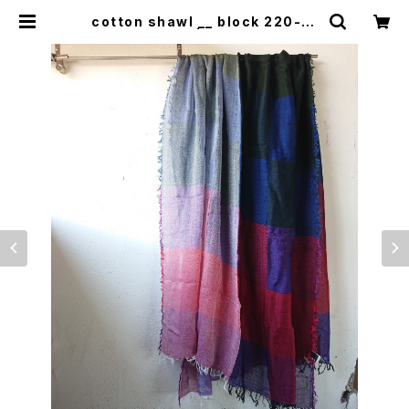
cotton shawl __ block 220-12
0 色光KW | 0401のハコ