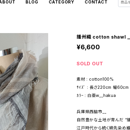
ABOUT
BLOG
CATEGORY
CONTACT
播州織 cotton shawl _
¥6,600
SOLD OUT
素材 : cotton100%
ｻｲｽﾞ : 長さ220cm 幅60cm
ｶﾗｰ : 白亜w__hakua
兵庫県西脇市__
自然豊かな土地が育んだ “播
江戸時代から続く綿先染め