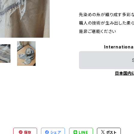
先染めの糸が織り成す多彩
職人の技術が生み出した柔
是非ご堪能ください
Internationa
日本国内
保存
シェア
LINE
ポスト