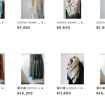
_ bor
cotton shawl __ bor
cotton shawl __ bor
cotto
der 120 蒲公英w
der 220
der 
¥3,850
¥6,600
¥3,8
× woo
播州織 cotton × woo
播州織 cotton × woo
播州織 
0-120
l __ border 220-120
l shawl __ block 220
l __ 
¥24,200
¥11,880
¥24
霧帳GK
枯芒K
落葉G