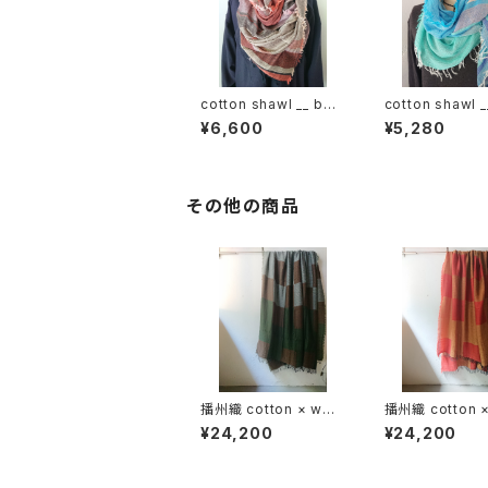
cotton shawl __ bor
cotton shawl _
der 220
der 160 海嶺w
¥6,600
¥5,280
その他の商品
播州織 cotton × woo
播州織 cotton 
l __ block 220-120
l __ block 22
¥24,200
¥24,200
狭霧GK
鬼灯GK