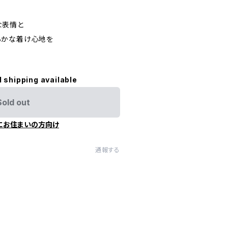
な表情と
らかな着け心地を
l shipping available
Sold out
にお住まいの方向け
通報する