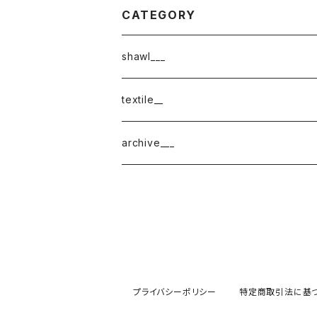
CATEGORY
shawl___
cotton
textile__
border
cotton × wool
織物
archive___
block
border
ガーゼ
220-120
block
チェック
220-60
220-120
ストライプ
プライバシーポリシー
特定商取引法に基
160-60
220-60
ボーダー