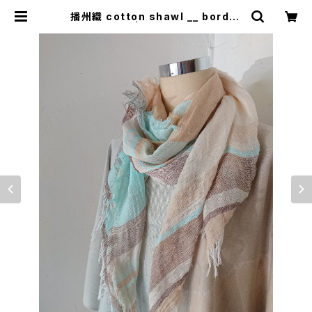
播州織 cotton shawl __ border
220 | 0401のハコ