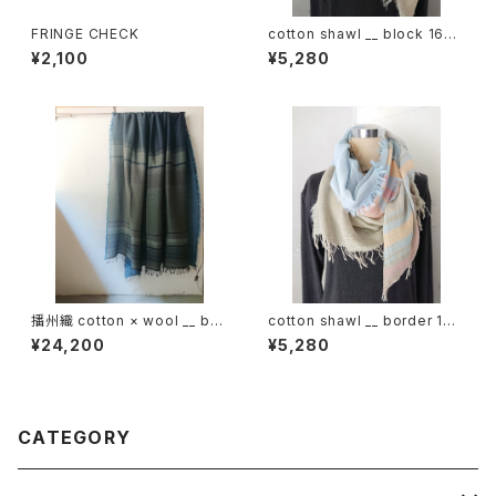
FRINGE CHECK
cotton shawl __ block 160
朝朗w
¥2,100
¥5,280
播州織 cotton × wool __ bor
cotton shawl __ border 160
der 220-120 霧帳GK
薄霞w
¥24,200
¥5,280
CATEGORY