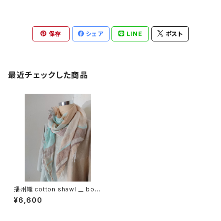
保存
シェア
LINE
ポスト
最近チェックした商品
播州織 cotton shawl __ bord
er 220
¥6,600