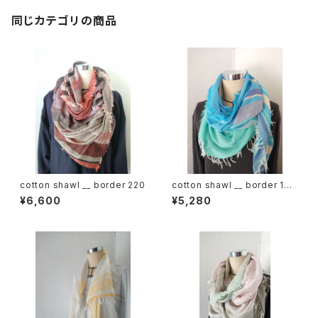
同じカテゴリの商品
cotton shawl __ border 220
cotton shawl __ border 160
海嶺w
¥6,600
¥5,280