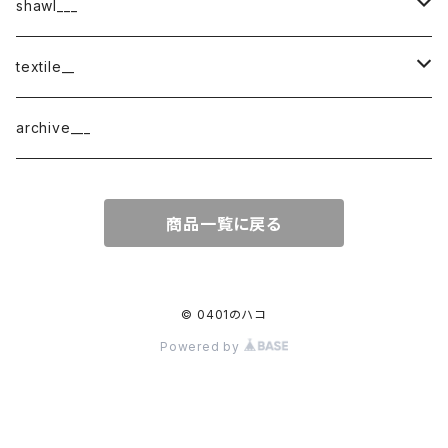
shawl___
cotton
textile__
border
cotton × wool
織物
archive___
block
border
ガーゼ
商品一覧に戻る
220-120
block
チェック
220-60
220-120
ストライプ
© 0401のハコ
Powered by
160-60
220-60
ボーダー
120-60
無地