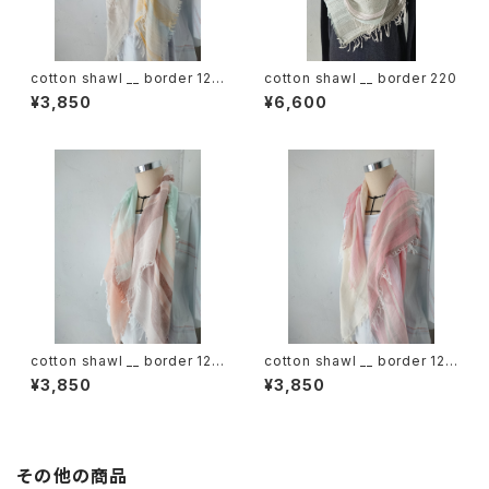
cotton shawl __ border 120
cotton shawl __ border 220
蒲公英w
¥3,850
¥6,600
cotton shawl __ border 120
cotton shawl __ border 120
春麗w
桜花w
¥3,850
¥3,850
その他の商品