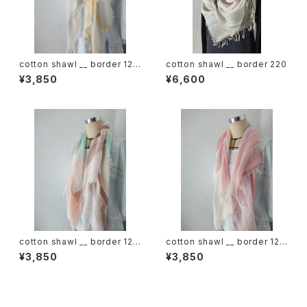
cotton shawl __ border 120
cotton shawl __ border 220
蒲公英w
¥3,850
¥6,600
cotton shawl __ border 120
cotton shawl __ border 120
春麗w
桜花w
¥3,850
¥3,850