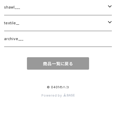
shawl___
cotton
textile__
border
cotton × wool
織物
archive___
block
border
ガーゼ
商品一覧に戻る
220-120
block
チェック
220-60
220-120
ストライプ
© 0401のハコ
Powered by
160-60
220-60
ボーダー
120-60
無地