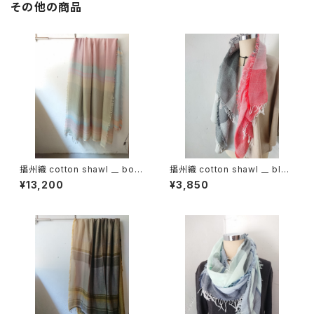
その他の商品
播州織 cotton shawl __ bord
播州織 cotton shawl __ bloc
er220-120 薄霞BG
k 120
¥13,200
¥3,850