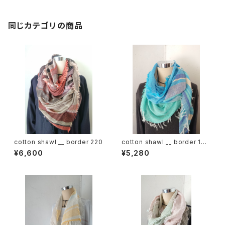
同じカテゴリの商品
cotton shawl __ border 220
cotton shawl __ border 160
海嶺w
¥6,600
¥5,280