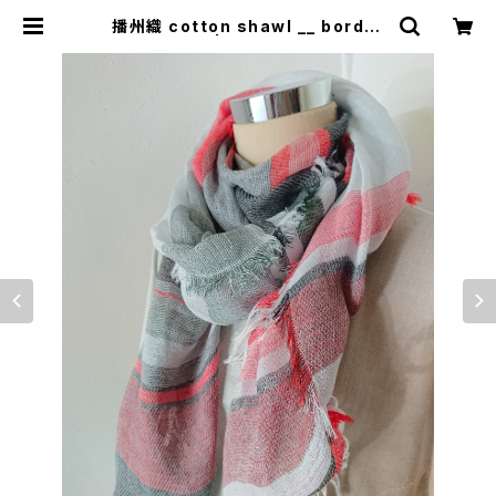
播州織 cotton shawl __ border
220 | 0401のハコ