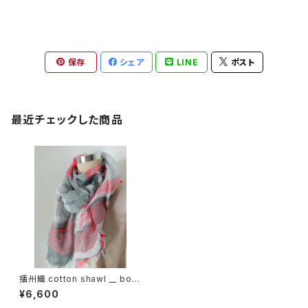
保存
シェア
LINE
ポスト
最近チェックした商品
播州織 cotton shawl __ bord
er 220
¥6,600