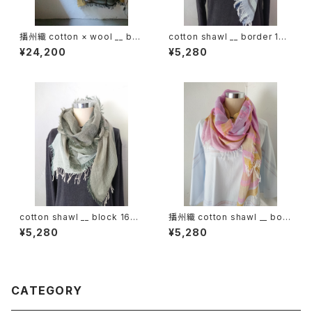
播州織 cotton × wool __ bor
cotton shawl __ border 160
der 220-120 花灯路GK
白波w
¥24,200
¥5,280
cotton shawl __ block 160
播州織 cotton shawl __ bord
深閑w
er 160 東雲w
¥5,280
¥5,280
CATEGORY