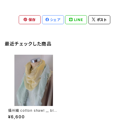
保存
シェア
LINE
ポスト
最近チェックした商品
播州織 cotton shawl __ bloc
k 220
¥6,600