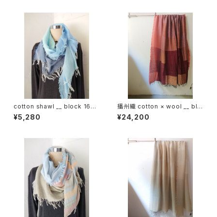
cotton shawl __ block 160
播州織 cotton × wool __ blo
昊天w
ck 220-120 埋火GK
¥5,280
¥24,200