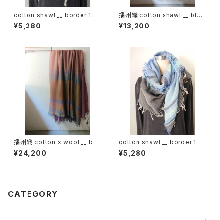
cotton shawl __ border 160
播州織 cotton shawl __ bloc
薄霞w
k 220-120 積藁BG
¥5,280
¥13,200
播州織 cotton × wool __ bor
cotton shawl __ border 160
der 220-120 秋麗GK
蒼昊w
¥24,200
¥5,280
CATEGORY