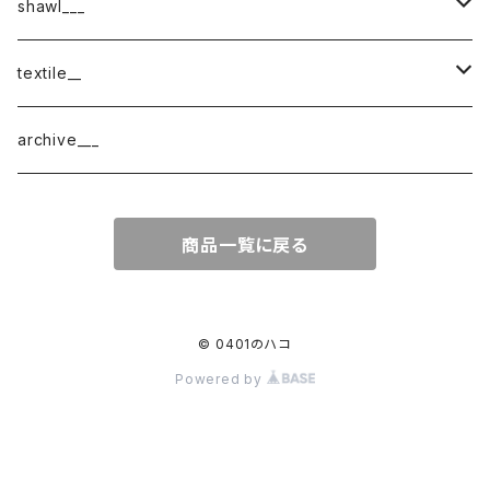
shawl___
cotton
textile__
border
cotton × wool
織物
archive___
block
border
ガーゼ
商品一覧に戻る
220-120
block
チェック
220-60
220-120
ストライプ
© 0401のハコ
Powered by
160-60
220-60
ボーダー
120-60
無地