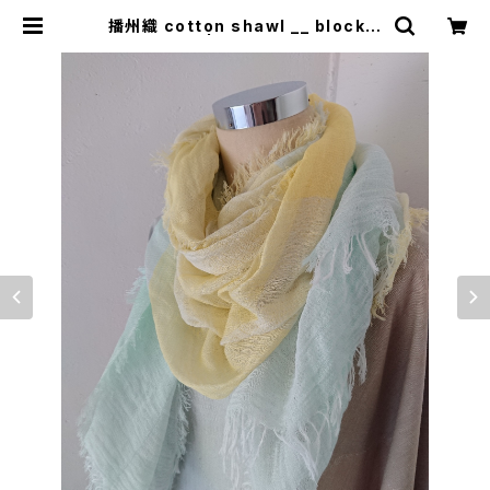
播州織 cotton shawl __ block 2
20 | 0401のハコ