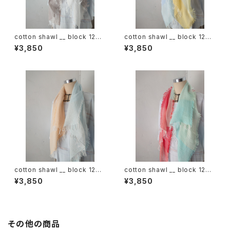
cotton shawl __ block 120
cotton shawl __ block 120
白木蓮w
天泣w
¥3,850
¥3,850
cotton shawl __ block 120
cotton shawl __ block 120
朝朗w
春曙w
¥3,850
¥3,850
その他の商品