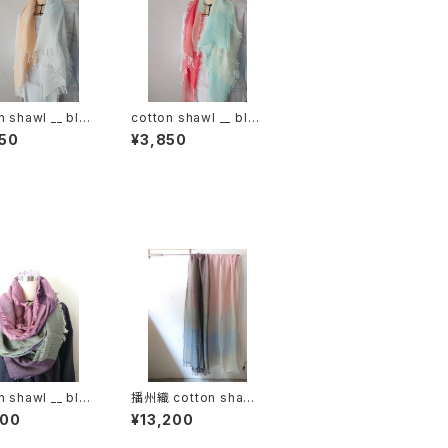
n shawl __ blo
cotton shawl __ blo
20 朝朗w
ck 120 春曙w
50
¥3,850
n shawl __ blo
播州織 cotton shawl
0
__ block 220-120 春
600
¥13,200
霞KW