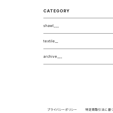
CATEGORY
shawl___
cotton
textile__
border
cotton × wool
織物
archive___
block
border
ガーゼ
220-120
block
チェック
220-60
220-120
ストライプ
プライバシーポリシー
特定商取引法に基
160-60