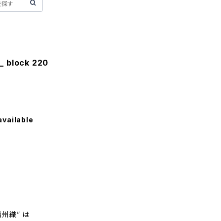
_ block 220
available
州織” は