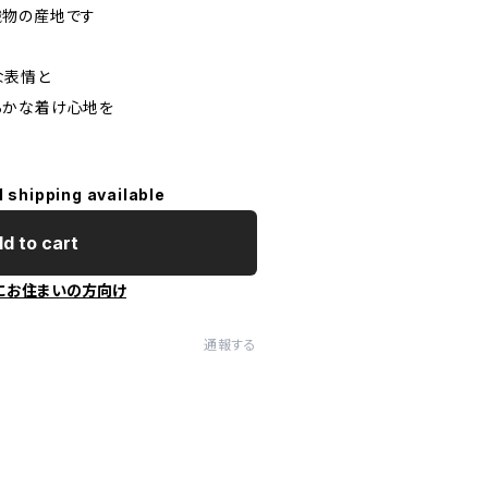
織物の産地です
な表情と
らかな着け心地を
l shipping available
d to cart
にお住まいの方向け
通報する