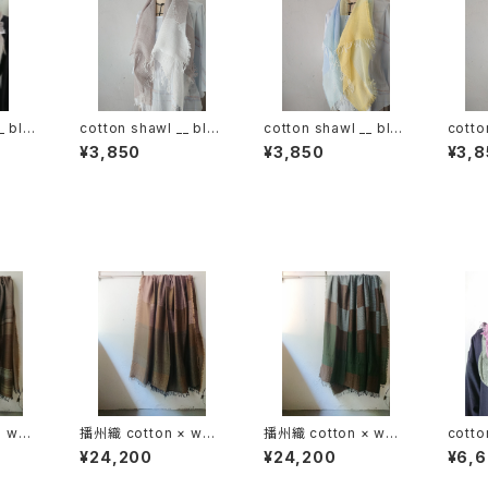
_ blo
cotton shawl __ blo
cotton shawl __ blo
cotto
ck 120 白木蓮w
ck 120 天泣w
ck 1
¥3,850
¥3,850
¥3,8
× woo
播州織 cotton × woo
播州織 cotton × woo
cotto
0-120
l __ block 220-120
l __ block 220-120
ck 22
¥24,200
¥24,200
¥6,
枯芙蓉GK
狭霧GK