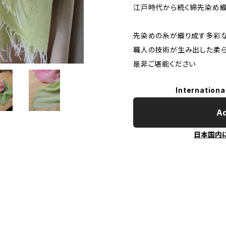
江戸時代から続く綿先染め
先染めの糸が織り成す多彩
職人の技術が生み出した柔
是非ご堪能ください
Internationa
Ad
日本国内