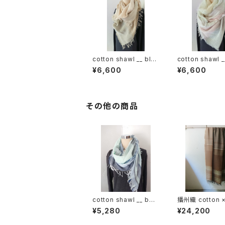
cotton shawl __ blo
cotton shawl _
ck 220
ck 220
¥6,600
¥6,600
その他の商品
cotton shawl __ bor
播州織 cotton 
der 160 白波w
l __ border 22
¥5,280
¥24,200
枯野GK