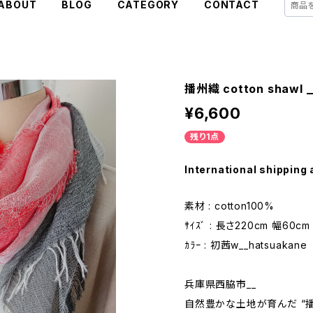
ABOUT
BLOG
CATEGORY
CONTACT
播州織 cotton shawl _
¥6,600
残り1点
International shipping 
素材 : cotton100%
ｻｲｽﾞ : 長さ220cm 幅60cm
ｶﾗｰ : 初茜w__hatsuakane
兵庫県西脇市__
自然豊かな土地が育んだ “播