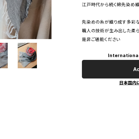
江戸時代から続く綿先染め
先染めの糸が織り成す多彩
職人の技術が生み出した柔
是非ご堪能ください
Internationa
Ad
日本国内