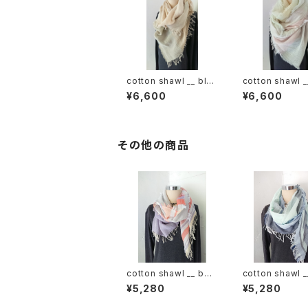
cotton shawl __ blo
cotton shawl _
ck 220
ck 220
¥6,600
¥6,600
その他の商品
cotton shawl __ bor
cotton shawl _
der 160 倒景w
der 160 白波w
¥5,280
¥5,280