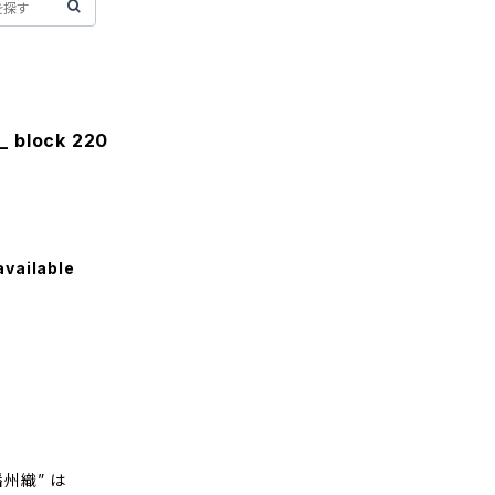
_ block 220
available
州織” は