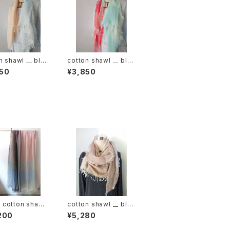
n shawl __ blo
cotton shawl __ blo
20 朝朗w
ck 120 春曙w
50
¥3,850
cotton shawl
cotton shawl __ blo
ock 220-120 春
ck 160 木通w
200
¥5,280