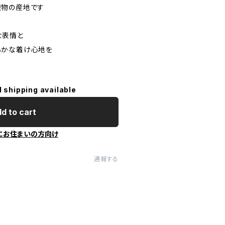
織物の産地です
な表情と
らかな着け心地を
l shipping available
d to cart
にお住まいの方向け
通報する