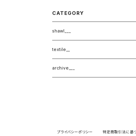
CATEGORY
shawl___
cotton
textile__
border
cotton × wool
織物
archive___
block
border
ガーゼ
220-120
block
チェック
220-60
220-120
ストライプ
プライバシーポリシー
特定商取引法に基
160-60