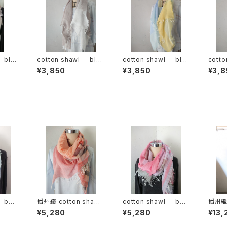
_ blo
cotton shawl __ blo
cotton shawl __ blo
cotto
ck 120 白木蓮w
ck 120 天泣w
ck 1
¥3,850
¥3,850
¥3,8
_ bor
播州織 cotton shawl
cotton shawl __ bor
播州織 
__ border 160 夕映w
der 160 桜雨w
__ bl
¥5,280
¥5,280
¥13,
霞KW