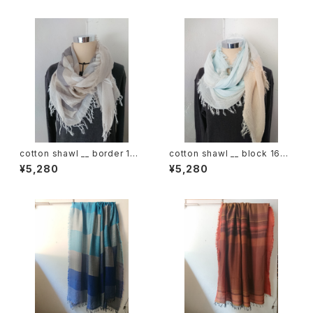
cotton shawl __ border 160
cotton shawl __ block 160
鳴砂w
朝朗w
¥5,280
¥5,280