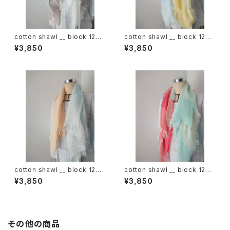
cotton shawl __ block 120
cotton shawl __ block 120
白木蓮w
天泣w
¥3,850
¥3,850
cotton shawl __ block 120
cotton shawl __ block 120
朝朗w
春曙w
¥3,850
¥3,850
その他の商品