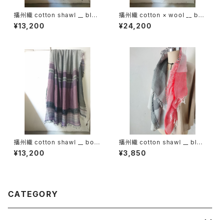
播州織 cotton shawl __ bloc
播州織 cotton × wool __ bor
k 220-120 深海GK
der 220-120 落葉GK
¥13,200
¥24,200
播州織 cotton shawl __ bord
播州織 cotton shawl __ bloc
er 220-120 紫電GK
k 120
¥13,200
¥3,850
CATEGORY