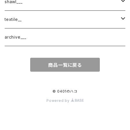
shawl___
cotton
textile__
border
cotton × wool
織物
archive___
block
border
ガーゼ
商品一覧に戻る
220-120
block
チェック
220-60
220-120
ストライプ
© 0401のハコ
Powered by
160-60
220-60
ボーダー
120-60
無地