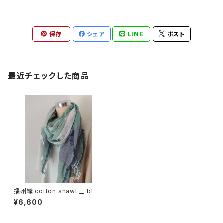
保存
シェア
LINE
ポスト
最近チェックした商品
播州織 cotton shawl __ bloc
k 220
¥6,600