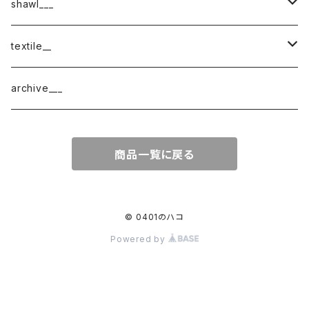
shawl___
cotton
textile__
border
cotton × wool
織物
archive___
block
border
ガーゼ
商品一覧に戻る
220-120
block
チェック
220-60
220-120
ストライプ
© 0401のハコ
Powered by
160-60
220-60
ボーダー
120-60
無地