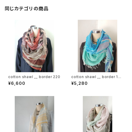
同じカテゴリの商品
cotton shawl __ border 220
cotton shawl __ border 160
海嶺w
¥6,600
¥5,280