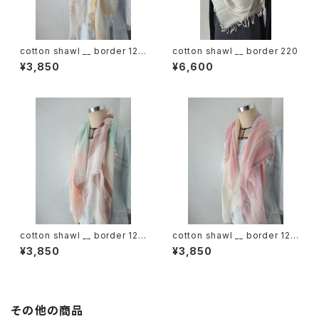
cotton shawl __ border 120
cotton shawl __ border 220
蒲公英w
¥3,850
¥6,600
cotton shawl __ border 120
cotton shawl __ border 120
春麗w
桜花w
¥3,850
¥3,850
その他の商品