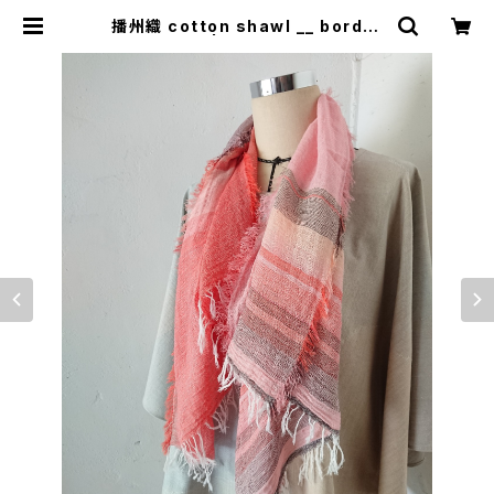
播州織 cotton shawl __ border
120 | 0401のハコ