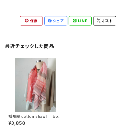
保存
シェア
LINE
ポスト
最近チェックした商品
播州織 cotton shawl __ bord
er 120
¥3,850