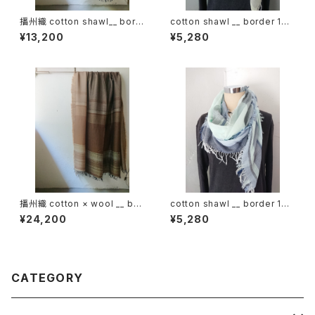
播州織 cotton shawl__ bord
cotton shawl __ border 160
er 220-120 火輪GK
春陽w
¥13,200
¥5,280
播州織 cotton × wool __ bor
cotton shawl __ border 160
der 220-120 枯野GK
白波w
¥24,200
¥5,280
CATEGORY