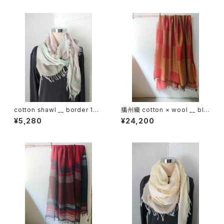
cotton shawl __ border 160
播州織 cotton × wool __ blo
春霖w
ck 220-120 鬼灯GK
¥5,280
¥24,200