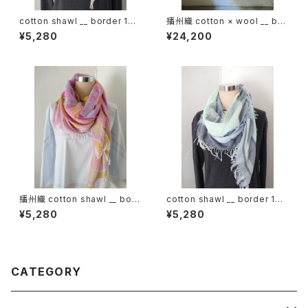
cotton shawl __ border 160
播州織 cotton × wool __ bor
薄霞w
der 220-120 枯野GK
¥5,280
¥24,200
播州織 cotton shawl __ bord
cotton shawl __ border 160
er 160 東雲w
白波w
¥5,280
¥5,280
CATEGORY