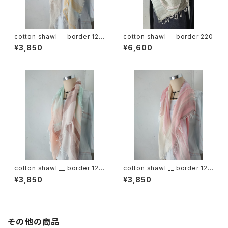
cotton shawl __ border 120
cotton shawl __ border 220
蒲公英w
¥3,850
¥6,600
cotton shawl __ border 120
cotton shawl __ border 120
春麗w
桜花w
¥3,850
¥3,850
その他の商品