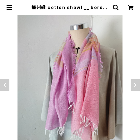
播州織 cotton shawl __ border
120 | 0401のハコ