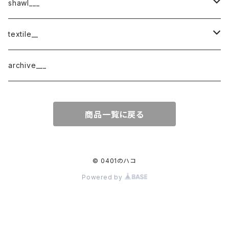
shawl___
cotton
textile__
border
cotton × wool
織物
archive___
block
border
ガーゼ
商品一覧に戻る
220-120
block
チェック
220-60
220-120
ストライプ
© 0401のハコ
Powered by
160-60
220-60
ボーダー
120-60
無地