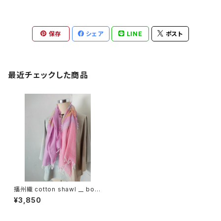
保存
シェア
LINE
ポスト
最近チェックした商品
播州織 cotton shawl __ bord
er 120
¥3,850