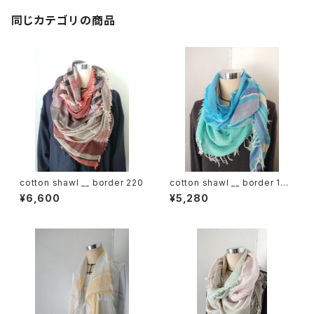
同じカテゴリの商品
cotton shawl __ border 220
cotton shawl __ border 160
海嶺w
¥6,600
¥5,280