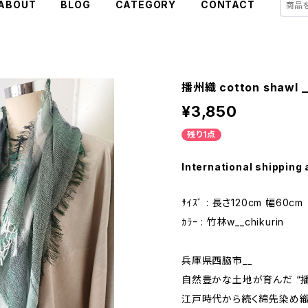
ABOUT
BLOG
CATEGORY
CONTACT
播州織 cotton shawl __
¥3,850
残り1点
International shipping 
ｻｲｽﾞ : 長さ120cm 幅60cm
ｶﾗｰ : 竹林w__chikurin
兵庫県西脇市__
自然豊かな土地が育んだ “播
江戸時代から続く綿先染め