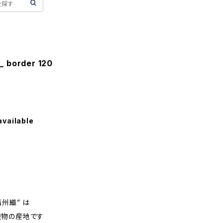
 border 120
available
州織” は
織物の産地です