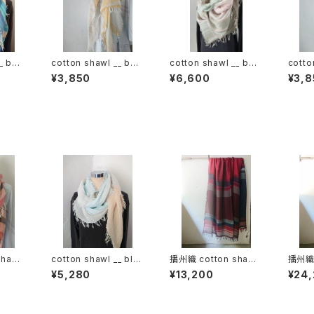
_ bor
cotton shawl __ bor
cotton shawl __ bor
cotto
der 120 蒲公英w
der 220
der 
¥3,850
¥6,600
¥3,8
hawl
cotton shawl __ blo
播州織 cotton shawl_
播州織 
0 夕映w
ck 160 朝朗w
_ border 220-120 火
l __ 
¥5,280
¥13,200
¥24
輪GK
落陽G