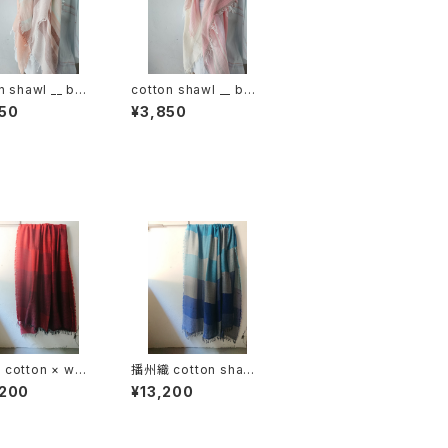
n shawl __ bor
cotton shawl __ bor
120 春麗w
der 120 桜花w
50
¥3,850
cotton × woo
播州織 cotton shawl
block 220-120
__ block 220-120 深
,200
¥13,200
K
海GK