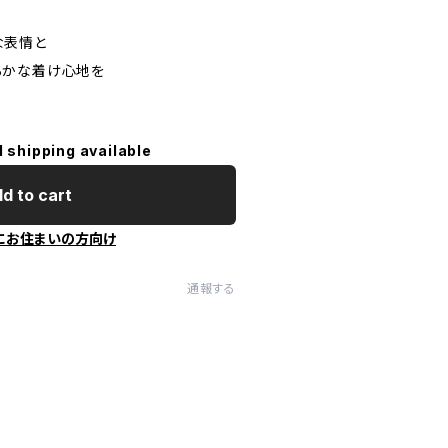
な表情と
らかな着け心地を
l shipping available
d to cart
にお住まいの方向け
通報する