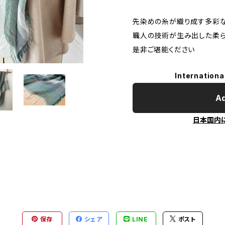
先染めの糸が織り成す多彩
職人の技術が生み出した柔
是非ご堪能ください
Internationa
Ad
日本国内
保存
シェア
LINE
ポスト