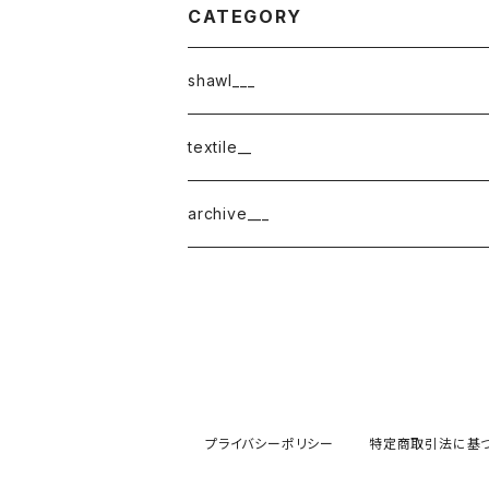
CATEGORY
shawl___
cotton
textile__
border
cotton × wool
織物
archive___
block
border
ガーゼ
220-120
block
チェック
220-60
220-120
ストライプ
プライバシーポリシー
特定商取引法に基
160-60
220-60
ボーダー