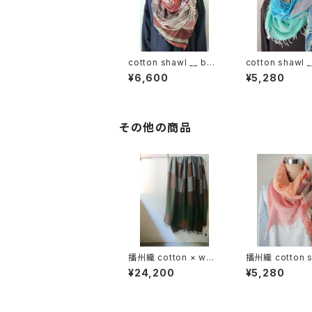
cotton shawl __ bor
cotton shawl _
der 220
der 160 海嶺w
¥6,600
¥5,280
その他の商品
播州織 cotton × woo
播州織 cotton s
l __ block 220-120
__ border 16
¥24,200
¥5,280
狭霧GK