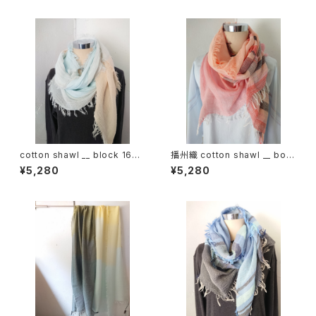
cotton shawl __ block 160
播州織 cotton shawl __ bord
朝朗w
er 160 夕映w
¥5,280
¥5,280