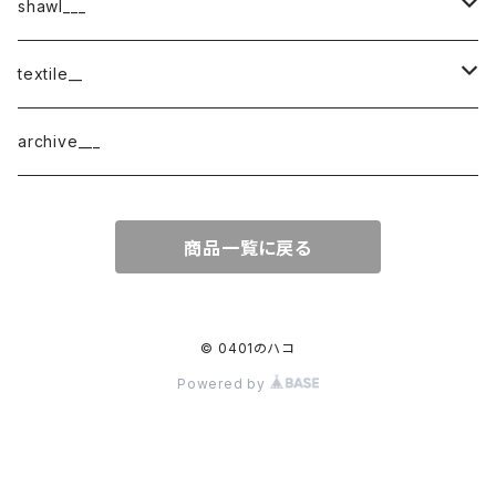
shawl___
cotton
textile__
border
cotton × wool
織物
archive___
block
border
ガーゼ
商品一覧に戻る
220-120
block
チェック
220-60
220-120
ストライプ
© 0401のハコ
Powered by
160-60
220-60
ボーダー
120-60
無地