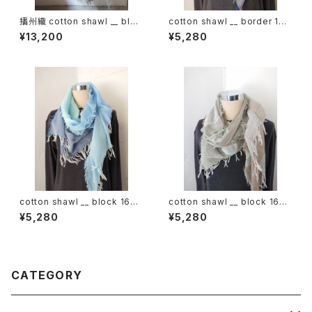
播州織 cotton shawl __ bloc
cotton shawl __ border 160
k 220-120 月鏡KW
蒼昊w
¥13,200
¥5,280
cotton shawl __ block 160
cotton shawl __ block 160
昊天w
裏葉w
¥5,280
¥5,280
CATEGORY