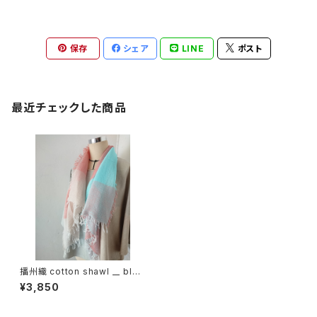
保存
シェア
LINE
ポスト
最近チェックした商品
播州織 cotton shawl __ bloc
k 120
¥3,850