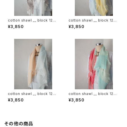
cotton shawl __ block 120
cotton shawl __ block 120
白木蓮w
天泣w
¥3,850
¥3,850
cotton shawl __ block 120
cotton shawl __ block 120
朝朗w
春曙w
¥3,850
¥3,850
その他の商品