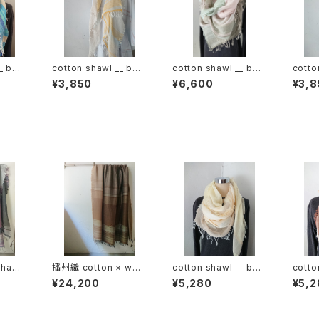
_ bor
cotton shawl __ bor
cotton shawl __ bor
cotto
der 120 蒲公英w
der 220
der 
¥3,850
¥6,600
¥3,8
hawl
播州織 cotton × woo
cotton shawl __ bor
cotto
-120
l __ border 220-120
der 160 春陽w
der 
¥24,200
¥5,280
¥5,2
枯野GK