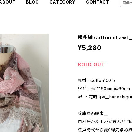
ABOUT
BLOG
CATEGORY
CONTACT
播州織 cotton shawl 
¥5,280
SOLD OUT
素材 : cotton100%
ｻｲｽﾞ : 長さ160cm 幅60cm
ｶﾗｰ : 花時雨w__hanashigu
兵庫県西脇市__
自然豊かな土地が育んだ “播
江戸時代から続く綿先染め