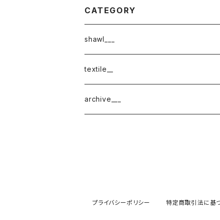
CATEGORY
shawl___
cotton
textile__
border
cotton × wool
織物
archive___
block
border
ガーゼ
220-120
block
チェック
220-60
220-120
ストライプ
プライバシーポリシー
特定商取引法に基
160-60
220-60
ボーダー