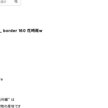
__ border 160 花時雨w
re
州織” は
織物の産地です