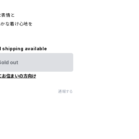
な表情と
らかな着け心地を
l shipping available
Sold out
にお住まいの方向け
通報する