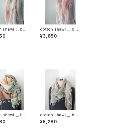
n shawl __ bor
cotton shawl __ bor
120 春麗w
der 120 桜花w
50
¥3,850
n shawl __ bor
cotton shawl __ blo
160 湧水w
ck 160 裏葉w
80
¥5,280