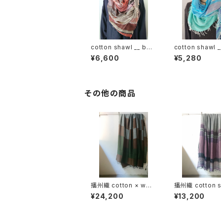
cotton shawl __ bor
cotton shawl _
der 220
der 160 海嶺w
¥6,600
¥5,280
その他の商品
播州織 cotton × woo
播州織 cotton s
l __ block 220-120
__ border 220
¥24,200
¥13,200
狭霧GK
紫電GK