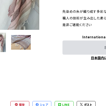
先染めの糸が織り成す多彩
職人の技術が生み出した柔
是非ご堪能ください
Internationa
日本国内
保存
シェア
LINE
ポスト